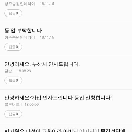
작성자
작성시간
청주송원인테리어
18.11.16
답글
0
등 업 부탁합니다
작성자
작성시간
청주송원인테리어
18.11.16
답글
0
안녕하세요. 부산서 인사드립니다.
작성자
작성시간
길손
18.08.29
답글
0
안녕하세요?가입 인사드립니다.등업 신청합니다!
작성자
작성시간
블루버드
18.06.09
답글
0
반가워요 마성이 고향이라 아버님 어머님이 문경성당에