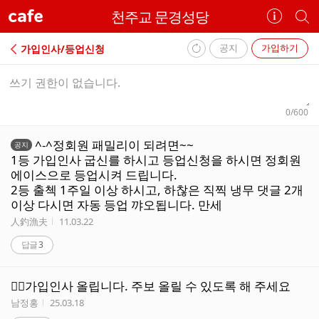
cafe
천주교 문경성당
카
개
페
별
정
카
공지
가입하기
가입인사/등업신청
보
페
메
메
보
검
내
모
모
기
색
용
쓰
입
입
0
/600
기
력
력
폼
상
된
^-^정회원 패밀리이 되려면~~
공지
세
글
1등 가입인사 굽신를 하시고 등업신청을 하시면 정회원
리
자
에이스으로 등업시켜 드립니다.
스
수
2등 출첵 1주일 이상 하시고, 하찮은 직찍 냉무 댓글 2개
트
이상 다시면 자동 등업 꺄오됩니다. 만세
작성자
작성시간
人釣漁夫
11.03.22
답글
3
🧎‍♂️가입인사 올립니다. 주보 올릴 수 있도록 해 주세요
작성자
작성시간
남정홍
25.03.18