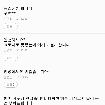
등업신청 합니다
꾸벅**
작성자
작성시간
김영희
21.12.13
답글
0
안녕하세요?
코로나로 못왔는데 이제 가볼까합니다
작성자
작성시간
김영희
21.11.11
답글
0
안녕하세요.반갑습니다^^
작성자
작성시간
농협인
21.08.16
답글
0
찬미 예수님 반갑습니다. 행복한 하루 되시고 아울러 등
업 부탁드립니다.