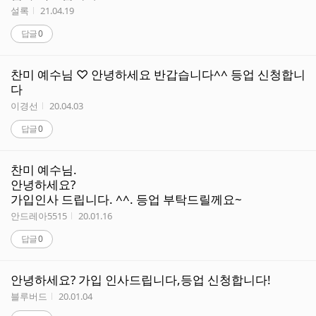
작성자
작성시간
설록
21.04.19
답글
0
찬미 예수님 ♡ 안녕하세요 반갑습니다^^ 등업 신청합니
다
작성자
작성시간
이경선
20.04.03
답글
0
찬미 예수님.
안녕하세요?
가입인사 드립니다. ^^. 등업 부탁드릴께요~
작성자
작성시간
안드레아5515
20.01.16
답글
0
안녕하세요? 가입 인사드립니다,등업 신청합니다!
작성자
작성시간
블루버드
20.01.04