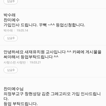
답글
0
박수래
찬미예수
가입인사 드립니다. 꾸뻑 ~^^ 등업신청합니다.
작성자
작성시간
박수래
19.05.14
답글
0
안녕하세요 새재유치원 교사입니다 ^^ 카페에 게시물을
써야해서 등업부탁드립니다 ^^
작성자
작성시간
사랑스런 사랑반
19.03.21
답글
0
찬미예수님
의정부교구 창현성당 김준 그레고리오 가입 인사드립니
다.
등업 부탁드립니다.