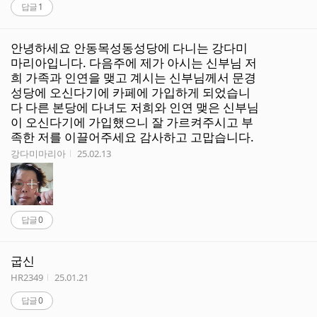
답글
1
안녕하세요 안동목성동성당에 다니는 강다미
마리아입니다. 다음주에 제가 아시는 신부님 저
희 가족과 인연을 맺고 계시는 신부님께서 문경
성당에 오신다기에 카페에 가입하게 되었습니
다 다른 본당에 다녀도 저희와 인연 맺은 신부님
이 오신다기에 가입했으니 잘 가르켜주시고 부
족한 저를 이끌어주세요 감사하고 고맙습니다.
작성자
작성시간
강다미마리아
25.02.13
답글
0
굽신
작성자
작성시간
HR2349
25.01.21
답글
0