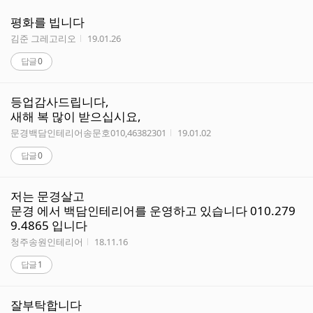
평화를 빕니다
작성자
작성시간
김준 그레고리오
19.01.26
답글
0
등업감사드립니다,
새해 복 많이 받으십시요,
작성자
작성시간
문경백담인테리어송문호010,46382301
19.01.02
답글
0
저는 문경살고
문경 에서 백담인테리어를 운영하고 있습니다 010.279
9.4865 입니다
작성자
작성시간
청주송원인테리어
18.11.16
답글
1
잘부탁합니다