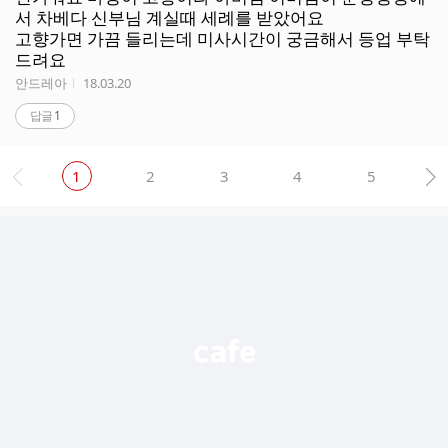
서 차베다 신부님 계실때 세례를 받았어요
고향가면 가끔 들리는데 미사시간이 궁금해서 등업 부탁
드려요
작성자
작성시간
안드레아
18.03.20
답글
1
1
2
3
4
5