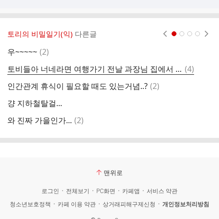
토리의 비밀일기(익)
다른글
현재페이지 1
2
3
4
댓
우~~~~~
(
2
)
몸
글
댓
토비들아 너네라면 여행가기 전날 과장님 집에서 잘 거 같니
(
4
)
글
댓
인간관계 휴식이 필요할 때도 있는거념..?
(
2
)
뭐
글
걍 지하철탈걸...
미
댓
와 진짜 가을인가...
(
2
)
글
맨위로
로그인
전체보기
PC화면
카페앱
서비스 약관
청소년보호정책
카페 이용 약관
상거래피해구제신청
개인정보처리방침