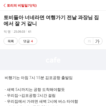
C
토리의 비밀일기(익)
A
토비들아 너네라면 여행가기 전날 과장님 집
F
에서 잘 거 같니
작
작
조
익 명
25.09.03
61
E
성
성
회
자
시
수
글
가
글
목록
댓글
4
가
간
자
자
크
크
기
기
크
작
게
게
비행기는 아침 7시 15분 김포공항 출발임
- 새벽 5시까지는 공항 도착해야할듯
- 우리집->김포공항 2시간 걸림
- 우리집에서 가려면 새벽 2시에 버스 타야함