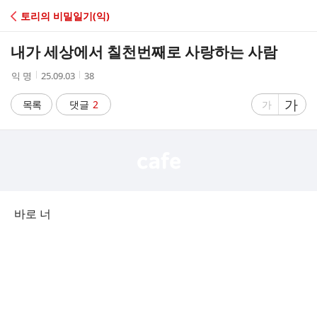
C
토리의 비밀일기(익)
A
내가 세상에서 칠천번째로 사랑하는 사람
F
작
작
조
익 명
25.09.03
38
성
성
회
E
자
시
수
글
가
글
목록
댓글
2
가
간
자
자
크
크
기
기
크
작
게
게
바로 너