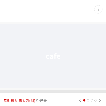
현
재
게
시
글
추
가
기
능
열
기
토리의 비밀일기(익)
다른글
현재페이지 1
2
3
4