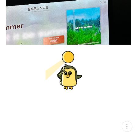
현
재
게