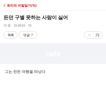
C
토리의 비밀일기(익)
A
든던 구별 못하는 사람이 싫어
F
작
작
조
익 명
25.09.03
55
성
성
회
E
자
시
수
글
가
글
목록
댓글
7
가
간
자
자
크
크
기
기
크
작
게
게
그는 런든 여행을 떠났다.