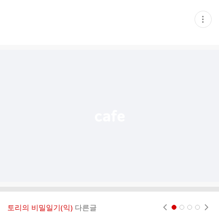
현
재
게
시
글
추
가
기
능
열
기
토리의 비밀일기(익)
다른글
현재페이지 1
2
3
4