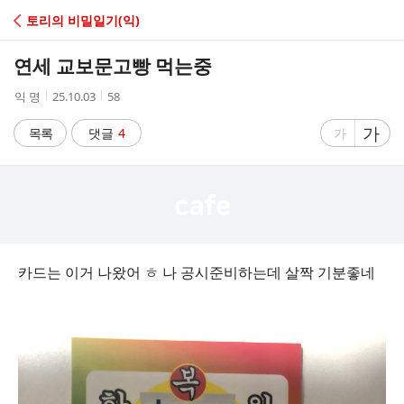
C
토리의 비밀일기(익)
A
연세 교보문고빵 먹는중
F
작
작
조
익 명
25.10.03
58
성
성
회
E
자
시
수
글
가
글
목록
댓글
4
가
간
자
자
크
크
기
기
크
작
게
게
카드는 이거 나왔어 ㅎ 나 공시준비하는데 살짝 기분좋네