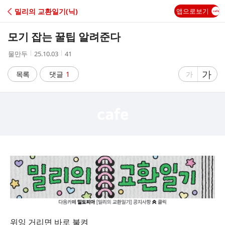
C
밀리의 교환일기(닉)
앱으로보기
A
모기 잡는 꿀팁 알려준다
F
작
작
조
물만두
25.10.03
41
성
성
회
E
자
시
수
글
가
글
목록
댓글
1
가
간
자
자
크
크
기
기
크
작
게
게
위잉 거리면 바로 불켜