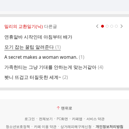
밀리의 교환일기(닉)
다른글
현재페이지 1
2
3
4
연휴알바 시작인데 아침부터 배가
댓
댓
모기 잡는 꿀팁 알려준다
(
1
)
글
댓
A secret makes a woman woman.
(
1
)
담
글
댓
가족헌티는 그냥 기대를 안하는게 맞는거같아
(
4
)
글
댓
봣니 뜨겁고 터질듯한 세계~
(
2
)
아
글
맨위로
로그인
전체보기
PC화면
카페앱
서비스 약관
청소년보호정책
카페 이용 약관
상거래피해구제신청
개인정보처리방침