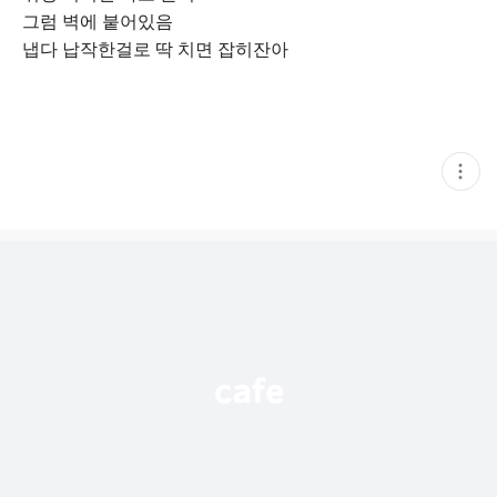
그럼 벽에 붙어있음
냅다 납작한걸로 딱 치면 잡히잔아
현
재
게
시
글
추
가
기
능
열
기