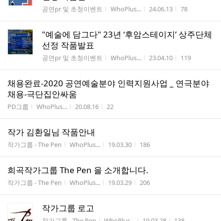
게시판명
작성자
작성시간
조회수
공연pr 및 초청이벤트
WhoPlus...
24.06.13
78
"예술에 담그다" 23년 ‘후암스테이지’ 상주단체
선정 작품발표
게시판명
작성자
작성시간
조회수
공연pr 및 초청이벤트
WhoPlus...
23.04.10
119
채용완료-2020 공연예술분야 인력지원사업 _ 연극분야
채용-극단집안싸움
게시판명
작성자
작성시간
조회수
PD그룹
WhoPlus...
20.08.16
22
작가 김환일님 작품안내
게시판명
작성자
작성시간
조회수
작가그룹 - The Pen
WhoPlus...
19.03.30
186
희곡작가그룹 The Pen 을 소개합니다.
게시판명
작성자
작성시간
조회수
작가그룹 - The Pen
WhoPlus...
19.03.29
206
작가그룹 로고
게시판명
작성자
작성시간
조회수
작가그룹 - The Pen
WhoPlus...
19.03.28
138