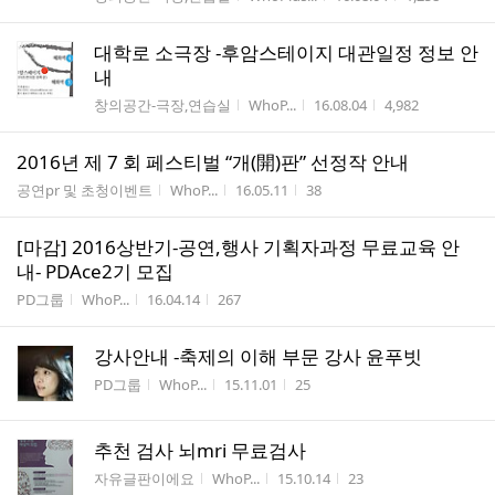
대학로 소극장 -후암스테이지 대관일정 정보 안
내
게시판명
작성자
작성시간
조회수
창의공간-극장,연습실
WhoP...
16.08.04
4,982
2016년 제 7 회 페스티벌 “개(開)판” 선정작 안내
게시판명
작성자
작성시간
조회수
공연pr 및 초청이벤트
WhoP...
16.05.11
38
[마감] 2016상반기-공연,행사 기획자과정 무료교육 안
내- PDAce2기 모집
게시판명
작성자
작성시간
조회수
PD그룹
WhoP...
16.04.14
267
강사안내 -축제의 이해 부문 강사 윤푸빗
게시판명
작성자
작성시간
조회수
PD그룹
WhoP...
15.11.01
25
추천 검사 뇌mri 무료검사
게시판명
작성자
작성시간
조회수
자유글판이에요
WhoP...
15.10.14
23