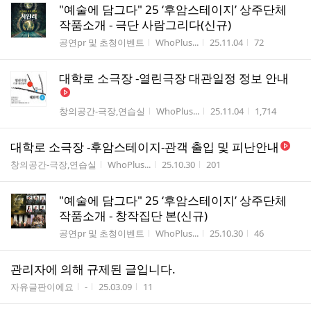
"예술에 담그다" 25 ‘후암스테이지’ 상주단체
작품소개 - 극단 사람그리다(신규)
게시판명
작성자
작성시간
조회수
공연pr 및 초청이벤트
WhoPlus...
25.11.04
72
대학로 소극장 -열린극장 대관일정 정보 안내
게시판명
작성자
작성시간
조회수
창의공간-극장,연습실
WhoPlus...
25.11.04
1,714
대학로 소극장 -후암스테이지-관객 출입 및 피난안내
게시판명
작성자
작성시간
조회수
창의공간-극장,연습실
WhoPlus...
25.10.30
201
"예술에 담그다" 25 ‘후암스테이지’ 상주단체
작품소개 - 창작집단 본(신규)
게시판명
작성자
작성시간
조회수
공연pr 및 초청이벤트
WhoPlus...
25.10.30
46
관리자에 의해 규제된 글입니다.
게시판명
작성자
작성시간
조회수
자유글판이에요
-
25.03.09
11