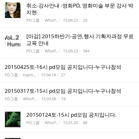
취소-강사안내 -영화PD, 영화미술 부문 강사 박
지현
게시판명
작성자
작성시간
조회수
PD그룹
WhoP...
15.09.23
20
[마감] 2015하반기-공연,행사 기획자과정 무료
교육 안내
게시판명
작성자
작성시간
조회수
PD그룹
WhoP...
15.09.23
584
20150425토-16시 pd모임 공지입니다-누구나참석
게시판명
작성자
작성시간
조회수
PD그룹
topm...
15.04.18
27
20150317토-15시 pd모임 공지입니다-누구나참석
게시판명
작성자
작성시간
조회수
PD그룹
WhoP...
15.03.06
19
20150124토-15시 pd모임 공지입니다.
게시판명
작성자
작성시간
조회수
PD그룹
WhoP...
15.01.20
48