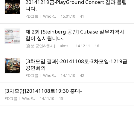
20141219금-PlayGround Concert 결과 올립
니다.
게시판명
작성자
작성시간
조회수
PD그룹
WhoP...
15.01.10
41
제 2회 [Steinberg 공인] Cubase 실무자격시
험이 실시됩니다.
게시판명
작성자
작성시간
조회수
[홍보:공연&행사]
aims...
14.12.11
16
[3차모임 결과]-20141108토-3차모임-1219금
공연회의
게시판명
작성자
작성시간
조회수
PD그룹
WhoP...
14.11.10
42
[3차모임]20141108토19:30 홍대-
게시판명
작성자
작성시간
조회수
PD그룹
WhoP...
14.11.10
15
[2차모임 결과-세미나]-2014년10월6일(월)-홍보,마케팅
툴개발(1)
게시판명
작성자
작성시간
조회수
PD그룹
WhoP...
14.10.07
29