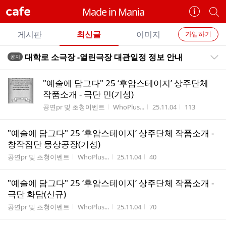
cafe
Made in Mania
카
개
페
별
개
정
카
게시판
최신글
이미지
가입하기
보
별
페
전
전
보
검
대학로 소극장 -열린극장 대관일정 정보 안내
공지
카
공지목록 펼치기/접기
체
기
색
체
페
글
글
"예술에 담그다" 25 ‘후암스테이지’ 상주단체
리
메
작품소개 - 극단 민(기성)
스
뉴
게시판명
작성자
작성시간
조회수
공연pr 및 초청이벤트
WhoPlus...
25.11.04
113
트
"예술에 담그다" 25 ‘후암스테이지’ 상주단체 작품소개 -
창작집단 몽상공장(기성)
게시판명
작성자
작성시간
조회수
공연pr 및 초청이벤트
WhoPlus...
25.11.04
40
"예술에 담그다" 25 ‘후암스테이지’ 상주단체 작품소개 -
극단 화담(신규)
게시판명
작성자
작성시간
조회수
공연pr 및 초청이벤트
WhoPlus...
25.11.04
70