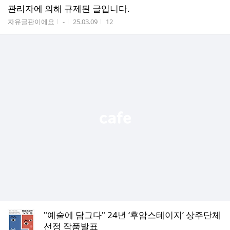
관리자에 의해 규제된 글입니다.
게시판명
작성자
작성시간
조회수
자유글판이에요
-
25.03.09
12
"예술에 담그다" 24년 ‘후암스테이지’ 상주단체
선정 작품발표