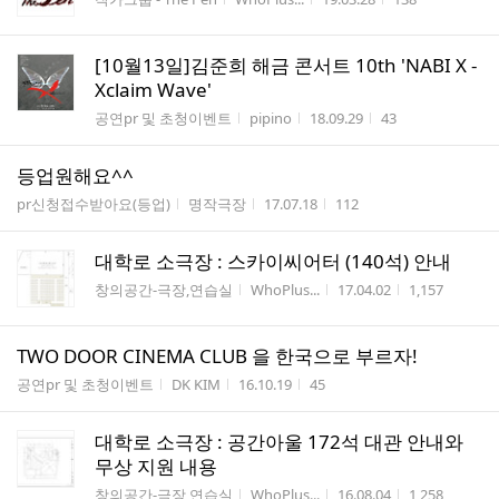
[10월13일]김준희 해금 콘서트 10th 'NABI X -
Xclaim Wave'
게시판명
작성자
작성시간
조회수
공연pr 및 초청이벤트
pipino
18.09.29
43
등업원해요^^
게시판명
작성자
작성시간
조회수
pr신청접수받아요(등업)
명작극장
17.07.18
112
대학로 소극장 : 스카이씨어터 (140석) 안내
게시판명
작성자
작성시간
조회수
창의공간-극장,연습실
WhoPlus...
17.04.02
1,157
TWO DOOR CINEMA CLUB 을 한국으로 부르자!
게시판명
작성자
작성시간
조회수
공연pr 및 초청이벤트
DK KIM
16.10.19
45
대학로 소극장 : 공간아울 172석 대관 안내와
무상 지원 내용
게시판명
작성자
작성시간
조회수
창의공간-극장,연습실
WhoPlus...
16.08.04
1,258