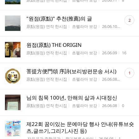
原點(원점) 연작 한시집
초펠라마 보강
26.06.11
8
댓
"원점(原點)" 추천(推薦)의 글
2
글
게시판명
작성자
작성시간
조회수
原點(원점) 연작 한시집
초펠라마 보강
26.06.10
6
수
원점(原點) THE ORIGIN
게시판명
작성자
작성시간
조회수
原點(원점) 연작 한시집
초펠라마 보강
26.06.09
16
댓
菩提方便門頌 序詩(보리방편문송 서시)
1
글
게시판명
작성자
작성시간
조회수
原點(원점) 연작 한시집
초펠라마 보강
26.06.08
2
수
님의 침묵 100년, 만해의 삶과 시대정신
게시판명
작성자
작성시간
조회수
原點(원점) 연작 한시집
초펠라마 보강
26.06.08
0
제22회 꿈이있는 문예마당 행사 안내(유튜브숏
츠,글쓰기,그리기,사진 등)
게시판명
작성자
작성시간
조회수
 자유공간 종합공간
향기블루스카이
26.06.05
1