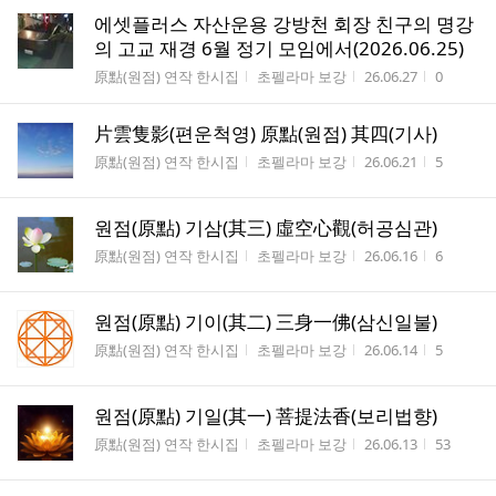
에셋플러스 자산운용 강방천 회장 친구의 명강
의 고교 재경 6월 정기 모임에서(2026.06.25)
게시판명
작성자
작성시간
조회수
原點(원점) 연작 한시집
초펠라마 보강
26.06.27
0
片雲隻影(편운척영) 原點(원점) 其四(기사)
게시판명
작성자
작성시간
조회수
原點(원점) 연작 한시집
초펠라마 보강
26.06.21
5
원점(原點) 기삼(其三) 虛空心觀(허공심관)
게시판명
작성자
작성시간
조회수
原點(원점) 연작 한시집
초펠라마 보강
26.06.16
6
원점(原點) 기이(其二) 三身一佛(삼신일불)
게시판명
작성자
작성시간
조회수
原點(원점) 연작 한시집
초펠라마 보강
26.06.14
5
원점(原點) 기일(其一) 菩提法香(보리법향)
게시판명
작성자
작성시간
조회수
原點(원점) 연작 한시집
초펠라마 보강
26.06.13
53