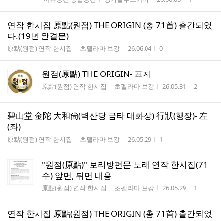
연작 한시집 原點(원점) THE ORIGIN (총 71首) 출간되었
다.(19년 완결문)
게시판명
작성자
작성시간
조회수
原點(원점) 연작 한시집
초펠라마 보강
26.06.04
0
원점(原點) THE ORIGIN- 표지
게시판명
작성자
작성시간
조회수
原點(원점) 연작 한시집
초펠라마 보강
26.05.31
2
碧山堂 金陀 大和尙(벽산당 금타 대화상) 行狀(행장)- 左
(좌)
게시판명
작성자
작성시간
조회수
原點(원점) 연작 한시집
초펠라마 보강
26.05.29
1
"원점(原點)" 보리방편문 노래 연작 한시집(71
수) 앞면, 뒤면 내용
게시판명
작성자
작성시간
조회수
原點(원점) 연작 한시집
초펠라마 보강
26.05.29
1
연작 한시집 原點(원점) THE ORIGIN (총 71首) 출간되었