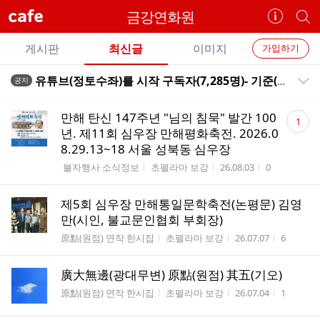
cafe
금강연화원
카
개
페
별
개
정
카
게시판
최신글
이미지
가입하기
보
별
페
전
전
보
검
유튜브(정토수좌)를 시작 구독자(7,285명)- 기준(2025.03.18,01:45)
공지
카
공지목록 펼치기/접기
체
기
색
체
페
글
댓
글
만해 탄신 147주년 "님의 침묵" 발간 100
1
리
글
메
년. 제11회 심우장 만해평화축전. 2026.0
스
수
8.29.13~18 서울 성북동 심우장
뉴
트
게시판명
작성자
작성시간
조회수
 불자행사 소식정보
초펠라마 보강
26.08.03
0
제5회 심우장 만해통일문학축전(논평문) 김영
만(시인, 불교문인협회 부회장)
게시판명
작성자
작성시간
조회수
原點(원점) 연작 한시집
초펠라마 보강
26.07.07
6
廣大無邊(광대무변) 原點(원점) 其五(기오)
게시판명
작성자
작성시간
조회수
原點(원점) 연작 한시집
초펠라마 보강
26.07.04
1