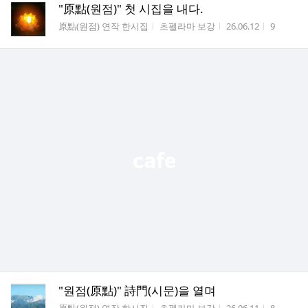
"原點(원점)" 첫 시집을 내다.
게시판명
작성자
작성시간
조회수
原點(원점) 연작 한시집
초펠라마 보강
26.06.12
9
"원점(原點)" 詩門(시문)을 열며
게시판명
작성자
작성시간
조회수