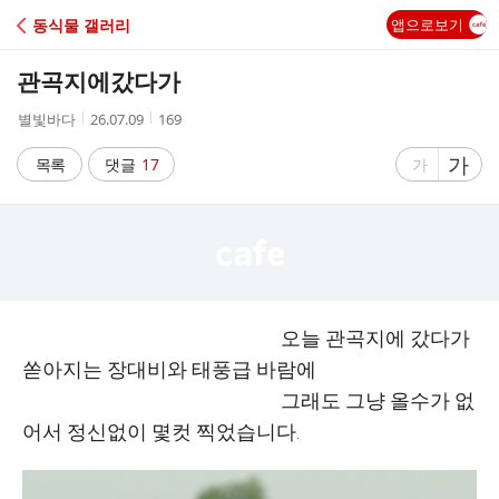
C
동식물 갤러리
앱으로보기
A
관곡지에갔다가
F
작
작
조
별빛바다
26.07.09
169
성
성
회
E
자
시
수
글
가
글
목록
댓글
17
가
간
자
자
크
크
기
기
크
작
게
게
오늘 관곡지에 갔다가
쏟아지는 장대비와 태풍급 바람에
그래도 그냥 올수가 없
어서 정신없이 몇컷 찍었습니다.