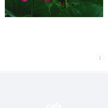
현
재
게
시
글
추
가
기
능
열
기