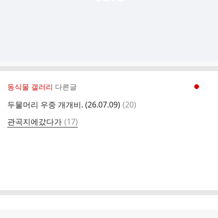
동식물 갤러리
다른글
현재페이지 1
댓
두물머리 우중 개개비. (26.07.09)
(
20
)
글
댓
관곡지에갔다가
(
17
)
글