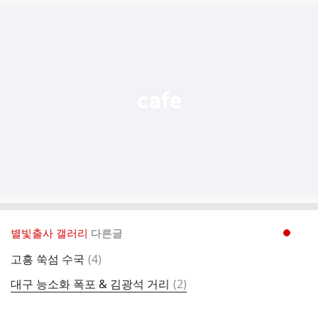
글
추
가
기
능
열
기
별빛출사 갤러리
다른글
현재페이지 1
댓
고흥 쑥섬 수국
(
4
)
글
댓
대구 능소화 폭포 & 김광석 거리
(
2
)
글