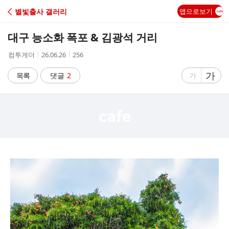
C
별빛출사 갤러리
앱으로보기
A
대구 능소화 폭포 & 김광석 거리
F
작
작
조
컴투게더
26.06.26
256
성
성
회
E
자
시
수
글
가
글
목록
댓글
2
가
간
자
자
크
크
기
기
크
작
게
게