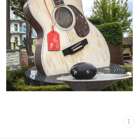
현
재
게
시