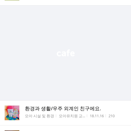
환경과 생활/우주 외계인 친구에요.
게시판명
작성자
작성시간
조회수
모아 시설 및 환경
모아유치원 교...
18.11.16
210