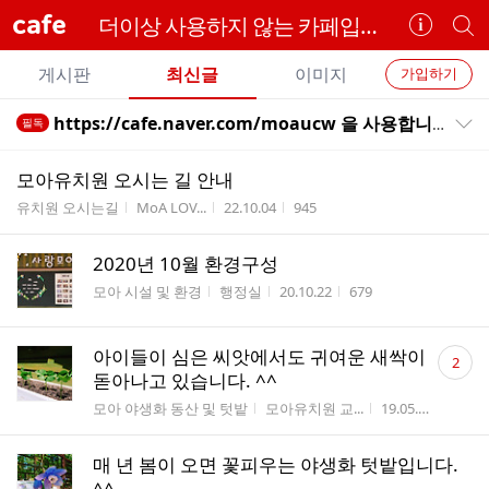
cafe
더이상 사용하지 않는 카페입니다.
카
개
페
별
개
정
카
게시판
최신글
이미지
가입하기
보
별
페
전
전
보
검
https://cafe.naver.com/moaucw 을 사용합니다
필독
카
공지목록 펼치기/접기
체
기
색
체
페
글
글
모아유치원 오시는 길 안내
리
메
게시판명
작성자
작성시간
조회수
유치원 오시는길
MoA LOV...
22.10.04
945
스
뉴
트
2020년 10월 환경구성
게시판명
작성자
작성시간
조회수
모아 시설 및 환경
행정실
20.10.22
679
댓
아이들이 심은 씨앗에서도 귀여운 새싹이
2
글
돋아나고 있습니다. ^^
수
게시판명
작성자
작성시간
조회
모아 야생화 동산 및 텃밭
모아유치원 교...
19.05.16
281
매 년 봄이 오면 꽃피우는 야생화 텃밭입니다.
^^