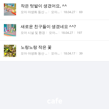
작은 텃밭이 생겼어요, ^^
게시판명
작성자
작성시간
조회수
모아 야생화 동산 ...
모아...
18.04.27
69
새로운 친구들이 생겼네요 ^^?
게시판명
작성자
작성시간
조회수
모아 시설 및 환경
모아...
18.04.27
197
노랑노랑 작은 꽃
게시판명
작성자
작성시간
조회수
모아 야생화 동산 ...
모아...
18.04.17
39