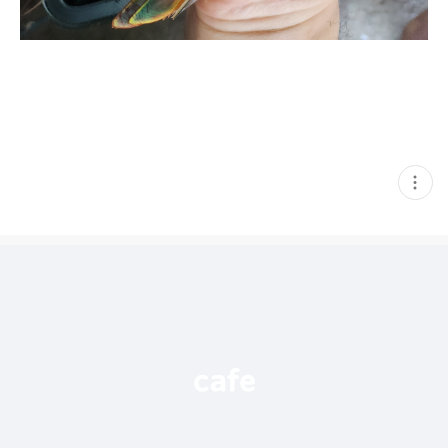
현
재
게
시
글
추
가
기
능
열
기