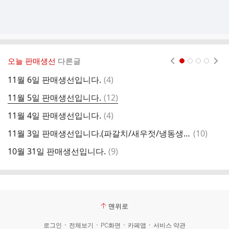
오늘 판매생선
다른글
현재페이지 1
2
3
4
댓
11월 6일 판매생선입니다.
(
4
)
1
글
댓
11월 5일 판매생선입니다.
(
12
)
1
글
댓
11월 4일 판매생선입니다.
(
4
)
1
글
댓
11월 3일 판매생선입니다.(파갈치/새우젓/냉동생선)
(
10
)
1
글
댓
10월 31일 판매생선입니다.
(
9
)
1
글
맨위로
로그인
전체보기
PC화면
카페앱
서비스 약관