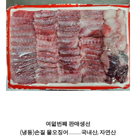
여덟번째 판매생선
(냉동)손질 물오징어..............국내산, 자연산