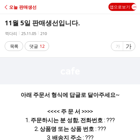
C
오늘 판매생선
앱으로보기
A
11월 5일 판매생선입니다.
F
작
작
조
꺽다리
25.11.05
210
성
성
회
E
자
시
수
글
가
글
목록
댓글
12
가
간
자
자
크
크
기
기
크
작
게
게
아래 주문서 형식에 답글로 달아주세요~
<<<< 주 문 서 >>>>
1. 주문하시는 분 성함, 전화번호 : ???
2. 상품명 또는 상품 번호 : ???
3. 배송지 주소 : ???