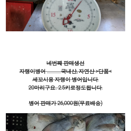
네번째 판매생선
자랭이병어 ................국내산, 자연산 >단품<
세꼬시용 자랭이 병어입니다.
20마리구요.. 2.5키로정도됩니다.
병어 판매가 26,000원(무료배송)