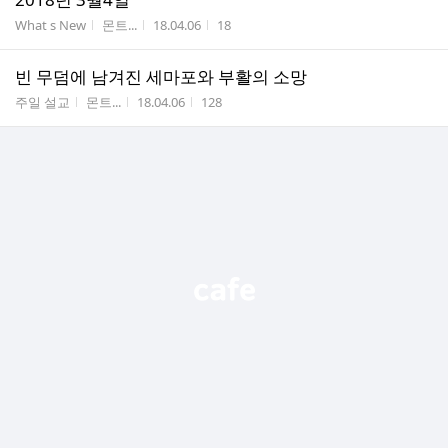
게시판명
작성자
작성시간
조회수
What s New
몬트...
18.04.06
18
빈 무덤에 남겨진 세마포와 부활의 소망
게시판명
작성자
작성시간
조회수
주일 설교
몬트...
18.04.06
128