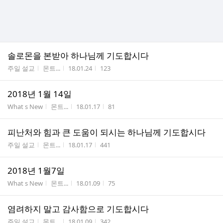
솔로몬을 본받아 하나님께 기도합시다
게시판명
작성자
작성시간
조회수
주일 설교
몬트...
18.01.24
123
2018년 1월 14일
게시판명
작성자
작성시간
조회수
What s New
몬트...
18.01.17
81
피난처와 힘과 큰 도움이 되시는 하나님께 기도합시다
게시판명
작성자
작성시간
조회수
주일 설교
몬트...
18.01.17
441
2018년 1월7일
게시판명
작성자
작성시간
조회수
What s New
몬트...
18.01.09
75
염려하지 말고 감사함으로 기도합시다
게시판명
작성자
작성시간
조회수
주일 설교
몬트...
18.01.09
342