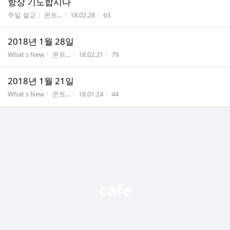
항상 기도합시다
게시판명
작성자
작성시간
조회수
주일 설교
몬트...
18.02.28
63
2018년 1월 28일
게시판명
작성자
작성시간
조회수
What s New
몬트...
18.02.21
79
2018년 1월 21일
게시판명
작성자
작성시간
조회수
What s New
몬트...
18.01.24
44