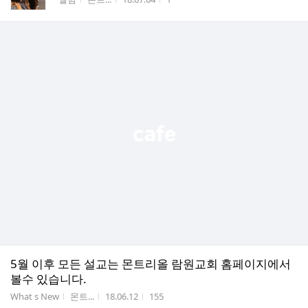
5월 이후 모든 설교는 몬트리올 람원교회 홈페이지에서
볼수 있습니다.
게시판명
작성자
작성시간
조회수
What s New
몬트...
18.06.12
155