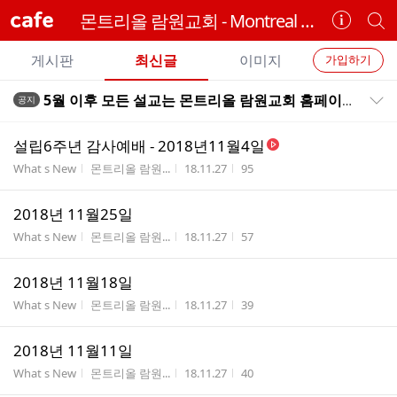
cafe
몬트리올 람원교회 - Montreal Ramwon Church
카
개
페
별
개
정
카
게시판
최신글
이미지
가입하기
보
별
페
전
전
보
검
5월 이후 모든 설교는 몬트리올 람원교회 홈페이지에서 볼수 있습니다.
공지
카
공지목록 펼치기/접기
체
기
색
체
페
글
글
설립6주년 감사예배 - 2018년11월4일
리
메
게시판명
작성자
작성시간
조회수
What s New
몬트리올 람원...
18.11.27
95
스
뉴
트
2018년 11월25일
게시판명
작성자
작성시간
조회수
What s New
몬트리올 람원...
18.11.27
57
2018년 11월18일
게시판명
작성자
작성시간
조회수
What s New
몬트리올 람원...
18.11.27
39
2018년 11월11일
게시판명
작성자
작성시간
조회수
What s New
몬트리올 람원...
18.11.27
40