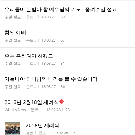
우리들이 본받아 할 예수님의 기도 - 종려주일 설교
게시판명
작성자
작성시간
조회수
주일 설교
몬트...
18.03.27
69
참된 예배
게시판명
작성자
작성시간
조회수
주일 설교
몬트...
18.03.27
57
주는 흥하여야 하겠고
게시판명
작성자
작성시간
조회수
주일 설교
몬트...
18.03.27
31
거듭나야 하나님의 나라를 볼 수 있습니다
게시판명
작성자
작성시간
조회수
주일 설교
몬트...
18.03.27
36
2018년 2월18일 세례식
게시판명
작성자
작성시간
조회수
What s New
몬트...
18.02.28
23
2018년 세례식
게시판명
작성자
작성시간
조회수
앨범
몬트...
18.02.28
2