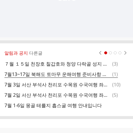
알림과 공지
다른글
현재페이지 1
2
3
4
댓
７월 １５일 천장호 칠갑호와 청양 다락골 성지 여행 좌석표
(
3
)
글
댓
7월13~17일 북해도 토마무 운해여행 준비사항 안내입니다.
(
1
)
글
댓
7월 3일 서산 부석사 천리포 수목원 수국여행 좌석배치
(
10
)
글
댓
7월 2일 서산 부석사 천리포 수목원 수국여행 좌석배치
(
5
)
글
7월 1-6일 몽골 테를지 흡스굴 여행 안내입니다