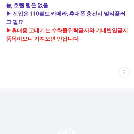
능, 호텔 팁은 없음
▶ 전압은 110볼트 카메라, 휴대폰 충전시 멀티플러
그 필요
▶휴대용 고데기는 수화물위탁금지와 기내반입금지
품목이오니 가져오면 안됩니다.
현
재
게
시
글
추
가
기
능
열
기