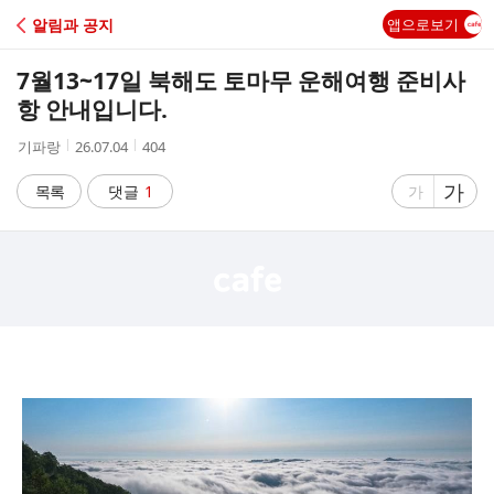
C
알림과 공지
앱으로보기
A
7월13~17일 북해도 토마무 운해여행 준비사
F
항 안내입니다.
작
작
조
기파랑
26.07.04
404
E
성
성
회
자
시
수
글
가
글
목록
댓글
1
가
간
자
자
크
크
기
기
크
작
게
게