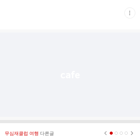
현
재
게
시
글
추
가
기
능
열
기
무심재클럽 여행
다른글
현재페이지 1
2
3
4