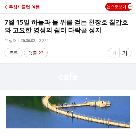
C
무심재클럽 여행
앱으로보기
A
7월 15일 하늘과 물 위를 걷는 천장호 칠갑호
F
와 고요한 영성의 쉼터 다락골 성지
작
작
조
무심재
26.06.02
2,224
E
성
성
회
자
시
수
글
가
글
목록
댓글
22
가
간
자
자
크
크
기
기
크
작
게
게