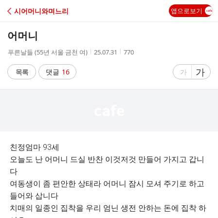
C
시어머니와며느리
앱으로보기
A
어머니
F
작
작
조
푸른날들 (55년 서울 금천 여)
25.07.31
770
성
성
회
E
자
시
수
글
가
글
목록
댓글
16
가
간
자
자
크
크
기
기
크
작
게
게
친정엄마 93세
오늘도 난 어머니 드실 반찬 이것저것 만들어 가지고 갑니
다
여동생이 좀 편안한 상태라 어머니 잠시 모셔 주기로 하고
들어와 삽니다
치매의 일종인 집착을 우리 엄닌 생전 안하는 돈에 집착 하