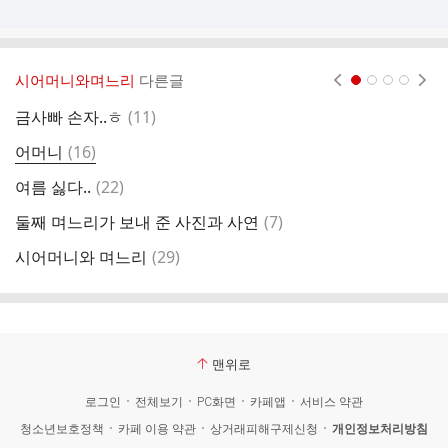
시어머니와며느리
다른글
현재페이지 1
2
3
4
댓
금사빠 손자..ㅎ
(
11
)
글
댓
어머니
(
16
)
특
글
댓
여름 싫다..
(
22
)
누
글
댓
둘째 며느리가 보내 준 사진과 사연
(
7
)
글
댓
시어머니와 며느리
(
29
)
호
글
맨위로
로그인
전체보기
PC화면
카페앱
서비스 약관
청소년보호정책
카페 이용 약관
상거래피해구제신청
개인정보처리방침