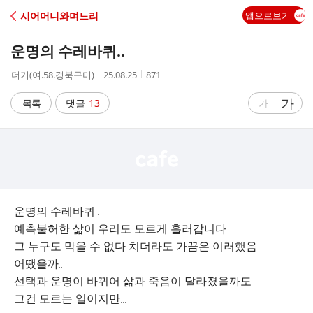
C
시어머니와며느리
앱으로보기
A
운명의 수레바퀴..
F
작
작
조
더기(여.58.경북구미)
25.08.25
871
성
성
회
E
자
시
수
글
가
글
목록
댓글
13
가
간
자
자
크
크
기
기
크
작
게
게
운명의 수레바퀴..
예측불허한 삶이 우리도 모르게 흘러갑니다
그 누구도 막을 수 없다 치더라도 가끔은 이러했음
어땠을까...
선택과 운명이 바뀌어 삶과 죽음이 달라졌을까도
그건 모르는 일이지만...