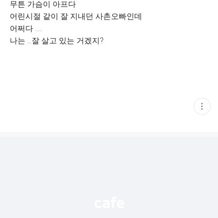
무튼 가슴이 아프다
어린시절 같이 잘 지내던 사촌오빠인데
어쩌다 .....
나는 ...잘 살고 있는 거겠지?
현
재
게
시
글
추
가
기
능
열
기