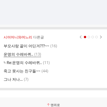
시어머니와며느리
다른글
현재페이지 1
2
3
4
댓
부모사랑 끝이 어딘겨???~~
(
16
)
참
글
댓
운명의 수레바퀴..
(
13
)
미
글
댓
Re:운명의 수레바퀴..
(
11
)
블
글
댓
죽고 못사는 친구들~~
(
44
)
이
글
댓
그나 저나...
(
7
)
버
글
맨위로