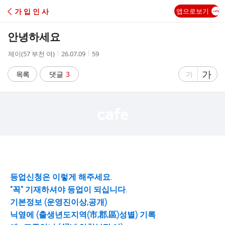
C
가 입 인 사
앱으로보기
A
안녕하세요
F
작
작
조
제이(57 부천 여)
26.07.09
59
성
성
회
E
자
시
수
글
가
글
목록
댓글
3
가
간
자
자
크
크
기
기
크
작
게
게
등업신청은 이렇게 해주세요.
"꼭" 기재하셔야 등업이 되십니다.
기본정보 (운영진이상,공개)
닉옆에 (출생년도지역(市,郡,區)성별) 기록