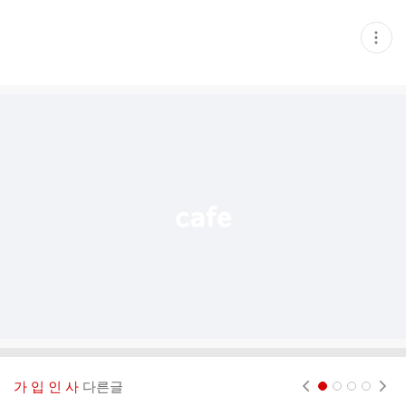
현
재
게
시
글
추
가
기
능
열
기
가 입 인 사
다른글
현재페이지 1
2
3
4