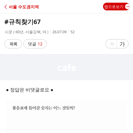
C
서울 수도권지역
앱으로보기
A
#규칙찾기67
F
작
작
조
시운 ( 60년, 서울강북, 여 )
26.07.09
52
성
성
회
E
자
시
수
글
가
글
목록
댓글
12
가
간
자
자
크
크
기
기
크
작
게
게
● 정답은 비댓글로요 ●