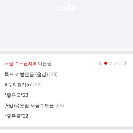
서울 수도권지역
다른글
현재페이지 1
2
3
4
댓
톡으로 받은글 (옮김)
(
18
)
#
글
댓
#규칙찾기67
(
12
)
A
글
°좋은글°23
간
댓
(9일)목요일 서울수도권
(
65
)
°
글
°좋은글°22
저