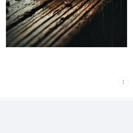
현
재
게
시
글
추
가
기
능
열
기