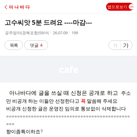
C
아 나 바 다
앱으로보기
A
고수씨앗 5분 드려요 ----마감---
F
작
작
조
공주엄마(경북포항)59/여
26.07.09
199
성
성
회
E
자
시
수
글
가
글
목록
댓글
4
가
간
자
자
크
크
기
기
크
작
게
게
아나바다에 글을 쓰실 때 신청은 공개로 하고
주소
만 비공개 하는 이들만 선정한다고
꼭
말씀해 주세요.
비공개 신청한 글은 운영진 임의로 통보없이 삭제합니다
=============================================
===
향이좀특이하죠?