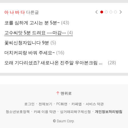
아 나 바 다
다른글
현재페이지 1
2
3
4
댓
코를 심하게 고시는 분 5분~
(
43
)
글
댓
고수씨앗 5분 드려요 ----마감---
(
4
)
금
글
댓
꽃씨신청자입니다 9분
(
5
)
글
댓
더치커피랑 바꿔 주세요~
(
16
)
시
글
댓
오래 기다리셨죠? 새로나온 진주알 우아본크림 나눔합니다!
(
28
)
글
맨위로
로그인
전체보기
PC화면
카페앱
서비스 약관
청소년보호정책
카페 이용 약관
상거래피해구제신청
개인정보처리방침
©
Daum Corp.