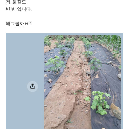
저. 물길도
반.반 입니다.
왜그럴까요?