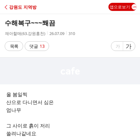
C
강원도 지역방
앱으로보기
A
수해복구~~~쫴끔
F
작
작
조
재아할매(63.강원홍천)
26.07.09
310
성
성
회
E
자
시
수
글
가
글
목록
댓글
13
가
간
자
자
크
크
기
기
크
작
게
게
올 봄일찍
산으로 다니면서 심은
엄나무
그 사이로 흙이 저리
쓸려나같네요.