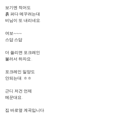
보기엔 적어도
흙 퍼다 메꾸려는대
비님이 또 내리네요.
여보~~~
스답.스답
더 쓸리면 포크레인
불러서 하자요..
포크레인 일양도
안되는대. ㅎㅎ
근디 저건 언제
메꾼대요..
집 바로옆 계곡입니다.