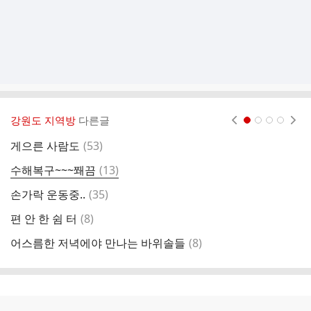
강원도 지역방
다른글
현재페이지 1
2
3
4
댓
게으른 사람도
(
53
)
비
글
댓
수해복구~~~쫴끔
(
13
)
말
글
댓
손가락 운동중..
(
35
)
난
글
댓
편 안 한 쉼 터
(
8
)
강
글
댓
어스름한 저녁에야 만나는 바위솔들
(
8
)
글