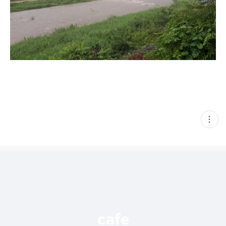
현
재
게
시
글
추
가
기
능
열
기