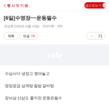
C
행 시 잇 기 방
앱으로보기
A
[6일]
수영장~~운동필수
F
작
작
조
건강최고(52년.서울 사당)
25.07.06
259
성
성
회
E
자
시
수
글
가
글
목록
댓글
19
가
간
자
자
크
크
기
기
크
작
게
게
수삼사다 냉장고 쟁여놓고
영양공급 삼계탕.찰밥.갈비탕...
장뇌삼.산삼도 좋지만 운동은필수