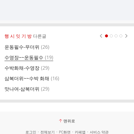
행 시 잇 기 방
다른글
현재페이지 1
2
3
4
댓
운동필수-무더위
(
26
)
[
글
댓
수영장~~운동필수
(
19
)
복
글
댓
수박화채-수영장
(
29
)
과
글
댓
삼복더위~~수박 화채
(
16
)
뒷
글
댓
맛나여-삼복더위
(
29
)
청
글
맨위로
로그인
전체보기
PC화면
카페앱
서비스 약관