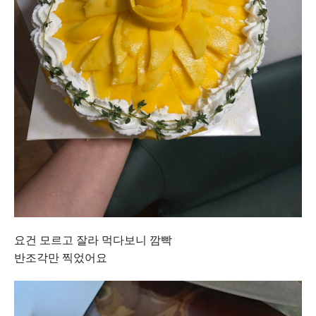
요건 모르고 잘라 먹다보니 깜빡
반조각만 찍었어요