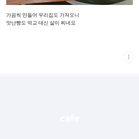
가끔씩 만들어 우리집도 가져오니
맛난빵도 먹교 대신 살이 찌네요
현
재
게
시
글
추
가
기
능
열
기