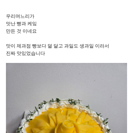
우리며느리가
맛난 빵과 케잌
만든 것 이네요
맛이 제과점 빵보다 덜 달고 과일도 생과일 이라서
진짜 맛있었습니다