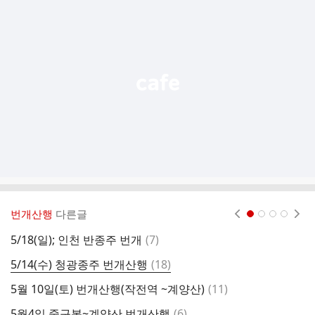
가
기
능
열
기
번개산행
다른글
현재페이지 1
2
3
4
댓
5/18(일); 인천 반종주 번개
(
7
)
5
글
댓
5/14(수) 청광종주 번개산행
(
18
)
2
글
댓
5월 10일(토) 번개산행(작전역 ~계양산)
(
11
)
4
글
댓
5월4일 중구봉~계양산 번개산행
(
6
)
4