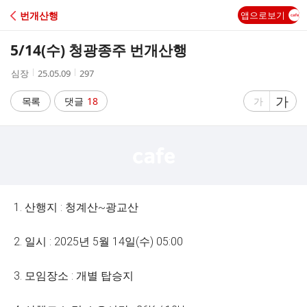
C
번개산행
앱으로보기
A
5/14(수) 청광종주 번개산행
F
작
작
조
심장
25.05.09
297
성
성
회
E
자
시
수
글
가
글
목록
댓글
18
가
간
자
자
크
크
기
기
크
작
게
게
1. 산행지 : 청계산~광교산
2. 일시 : 2025년 5월 14일(수) 05:00
3. 모임장소 : 개별 탑승지