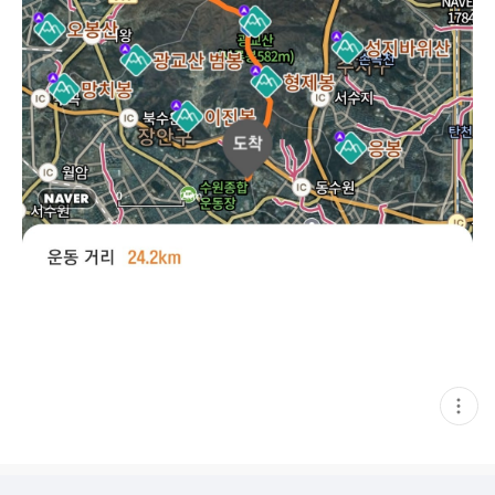
현
재
게
시
글
추