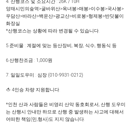
4. 산행코스 및 소요시간 : 26K / 10H
양재시민의숲역>굴바위산>옥녀봉>매봉>이수봉>국사봉>
우담산>바라산>백운산>광교산>비로봉>형제봉>반딧불이
화장실
*산행코스는 상황에 따라 변경될 수 있습니다.
5.준비물 : 계절에 맞는 등산장비, 복장, 식수, 행동식 등
6.산행찬조금 : 1,000원
7. 일일도우미 : 심장 (010-9931-0212)
🍅 4인승 차량 지원합니다.
*인천 산과 사람들은 비영리 산악 동호회로서, 산행 도우미
는 산행시 안내만 하므로 산행 중 발생하는 사고에 대해서
어떠한 책임(민,형사)도 지지 않습니다.