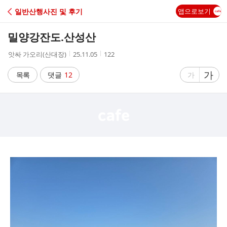
C
일반산행사진 및 후기
앱으로보기
A
밀양강잔도.산성산
F
작
작
조
앗싸 가오리(산대장)
25.11.05
122
성
성
회
E
자
시
수
글
가
글
목록
댓글
12
가
간
자
자
크
크
기
기
크
작
게
게