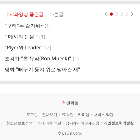
┃시와영상 좋은글┃
다른글
현재페이지 1
2
3
4
댓
"구라"는 즐거워~
(
1
)
인
글
댓
" 메시의 눈물 "
(
1
)
여
글
댓
"Plyer와 Leader"
(
2
)
"
글
댓
조각가 "론 뮤익(Ron Mueck)"
(
1
)
드
글
영화 "뻐꾸기 둥지 위로 날아간 새"
영
맨위로
로그인
전체보기
PC화면
카페앱
서비스 약관
청소년보호정책
카페 이용 약관
상거래피해구제신청
개인정보처리방침
©
Daum Corp.