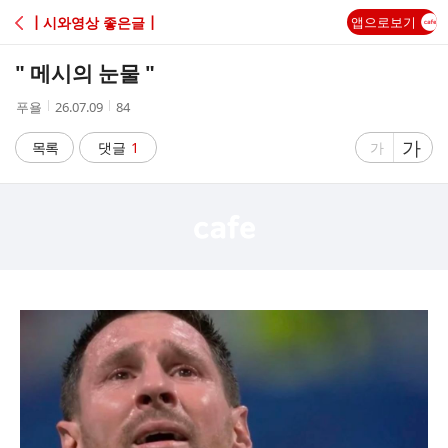
C
┃시와영상 좋은글┃
앱으로보기
A
" 메시의 눈물 "
F
작
작
조
푸욜
26.07.09
84
성
성
회
E
자
시
수
글
가
글
목록
댓글
1
가
간
자
자
크
크
기
기
크
작
게
게