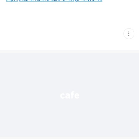
현
재
게
시
글
추
가
기
능
열
기