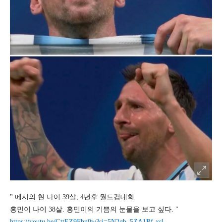
" 메시의 현 나이 39살, 4년후 월드컵대회
흥민이 나이 38살. 흥민이의 기쁨의 눈물을 보고 싶다. "
https://youtu.be/GttEZ9Fhn0w?si=5N2gb_5ZA1Rf-xsl