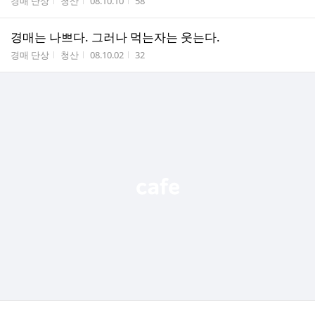
게시판명
작성자
작성시간
조회수
경매 단상
청산
08.10.10
58
경매는 나쁘다. 그러나 먹는자는 웃는다.
게시판명
작성자
작성시간
조회수
경매 단상
청산
08.10.02
32