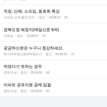
직장, 단체, 소모임, 동호회 특강
게시판명
작성자
작성시간
조회수
소모임, 단체 출장 강의
청산
09.08.07
39
경북도청 예정지(매일신문 8/6)
게시판명
작성자
작성시간
조회수
자료실
청산
09.08.07
16
궁금하신분은 누구나 청강하세요.
게시판명
작성자
작성시간
조회수
왜 미래부동산경매학원인가
청산
09.08.06
73
먹었다가 토하는 경우
게시판명
작성자
작성시간
조회수
경매 단상
청산
09.08.06
48
아파트 공유지분 공매 입찰
게시판명
작성자
작성시간
조회수
경매 단상
청산
09.08.06
49