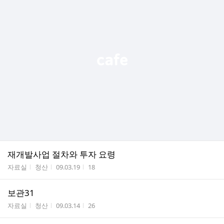
재개발사업 절차와 투자 요령
게시판명
작성자
작성시간
조회수
자료실
청산
09.03.19
18
보관31
게시판명
작성자
작성시간
조회수
자료실
청산
09.03.14
26