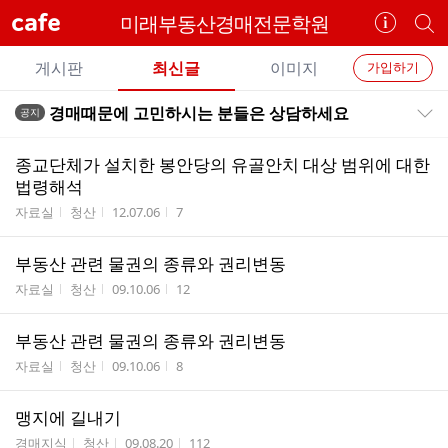
cafe
미래부동산경매전문학원
카
개
페
별
개
정
카
게시판
최신글
이미지
가입하기
보
별
페
전
전
보
검
경매때문에 고민하시는 분들은 상담하세요
공지
카
공지목록 펼치기/접기
체
기
색
체
페
글
글
종교단체가 설치한 봉안당의 유골안치 대상 범위에 대한
리
메
법령해석
스
뉴
게시판명
작성자
작성시간
조회수
자료실
청산
12.07.06
7
트
부동산 관련 물권의 종류와 권리변동
게시판명
작성자
작성시간
조회수
자료실
청산
09.10.06
12
부동산 관련 물권의 종류와 권리변동
게시판명
작성자
작성시간
조회수
자료실
청산
09.10.06
8
맹지에 길내기
게시판명
작성자
작성시간
조회수
경매지식
청산
09.08.20
112