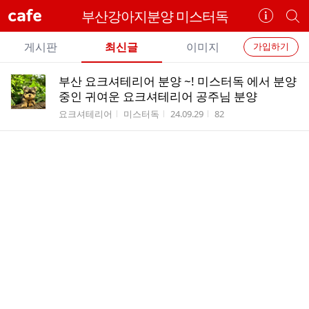
cafe
부산강아지분양 미스터독
카
개
페
별
개
정
카
게시판
최신글
이미지
가입하기
보
별
페
전
전
보
검
부산 요크셔테리어 분양 ~! 미스터독 에서 분양
카
체
기
색
체
중인 귀여운 요크셔테리어 공주님 분양
페
글
글
게시판명
작성자
작성시간
조회수
요크셔테리어
미스터독
24.09.29
82
리
메
스
뉴
트