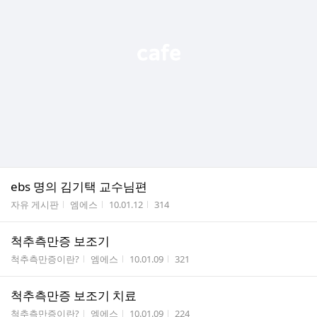
ebs 명의 김기택 교수님편
게시판명
작성자
작성시간
조회수
자유 게시판
엠에스
10.01.12
314
척추측만증 보조기
게시판명
작성자
작성시간
조회수
척추측만증이란?
엠에스
10.01.09
321
척추측만증 보조기 치료
게시판명
작성자
작성시간
조회수
척추측만증이란?
엠에스
10.01.09
224