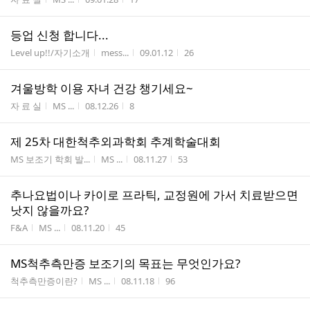
등업 신청 합니다...
게시판명
작성자
작성시간
조회수
Level up!!/자기소개
mess...
09.01.12
26
겨울방학 이용 자녀 건강 챙기세요~
게시판명
작성자
작성시간
조회수
자 료 실
MS ...
08.12.26
8
제 25차 대한척추외과학회 추계학술대회
게시판명
작성자
작성시간
조회수
MS 보조기 학회 발...
MS ...
08.11.27
53
추나요법이나 카이로 프라틱, 교정원에 가서 치료받으면
낫지 않을까요?
게시판명
작성자
작성시간
조회수
F&A
MS ...
08.11.20
45
MS척추측만증 보조기의 목표는 무엇인가요?
게시판명
작성자
작성시간
조회수
척추측만증이란?
MS ...
08.11.18
96