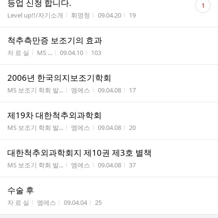
등업 신청 합니다.
1
글
게시판명
작성자
작성시간
조회수
Level up!!/자기소개
휘영청
09.04.20
19
수
척추측만증 보조기의 효과
게시판명
작성자
작성시간
조회수
자 료 실
MS ...
09.04.10
103
2006년 한국의지보조기학회
게시판명
작성자
작성시간
조회수
MS 보조기 학회 발...
엠에스
09.04.08
17
제19차 대한척추외과학회
게시판명
작성자
작성시간
조회수
MS 보조기 학회 발...
엠에스
09.04.08
20
대한척추외과학회지 제10권 제3호 별책
게시판명
작성자
작성시간
조회수
MS 보조기 학회 발...
엠에스
09.04.08
37
수술 후
게시판명
작성자
작성시간
조회수
자 료 실
엠에스
09.04.04
25