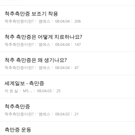
척추측만증 보조기 착용
게시판명
작성자
작성시간
조회수
척추측만증이란?
엠에스
08.04.04
206
척추 측만증은 어떻게 치료하나요?
게시판명
작성자
작성시간
조회수
척추측만증이란?
엠에스
08.04.04
147
척추 측만증은 왜 생기나요?
게시판명
작성자
작성시간
조회수
척추측만증이란?
엠에스
08.04.04
47
세계일보 - 측만증
게시판명
작성자
작성시간
조회수
자 료 실
MS ...
08.04.03
25
척추측만증
게시판명
작성자
작성시간
조회수
척추측만증이란?
엠에스
08.04.02
21
측만증 운동