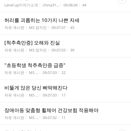
글
게시판명
작성자
작성시간
조회수
Level up!!/자기소개
china31...
09.08.04
44
수
허리를 괴롭히는 10가지 나쁜 자세
게시판명
작성자
작성시간
조회수
자유 게시판
MS 장지민
09.07.07
45
[척추측만증] 오해와 진실
게시판명
작성자
작성시간
조회수
자유 게시판
MS 장지민
09.07.03
39
"초등학생 척추측만증 급증"
게시판명
작성자
작성시간
조회수
자유 게시판
MS ...
09.07.03
22
비뚤게 앉은 당신 삐딱해진다
게시판명
작성자
작성시간
조회수
자유 게시판
MS ...
09.07.03
17
장애아동 맞춤형 휠체어 건강보험 적용해야
게시판명
작성자
작성시간
조회수
자유 게시판
MS ...
09.07.02
11
댓