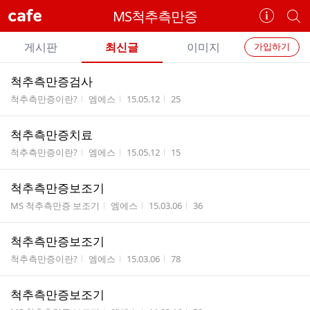
cafe
MS척추측만증
카
개
페
별
개
정
카
게시판
최신글
이미지
가입하기
보
별
페
전
전
보
검
척추측만증검사
카
체
기
색
체
게시판명
작성자
작성시간
조회수
척추측만증이란?
엠에스
15.05.12
25
페
글
글
리
메
척추측만증치료
스
뉴
게시판명
작성자
작성시간
조회수
트
척추측만증이란?
엠에스
15.05.12
15
척추측만증보조기
게시판명
작성자
작성시간
조회수
MS 척추측만증 보조기
엠에스
15.03.06
36
척추측만증보조기
게시판명
작성자
작성시간
조회수
척추측만증이란?
엠에스
15.03.06
78
척추측만증보조기