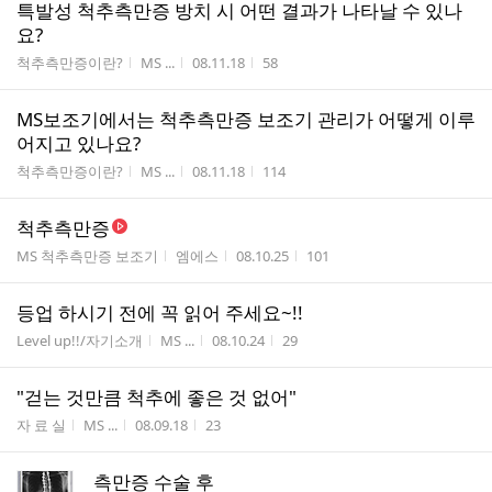
특발성 척추측만증 방치 시 어떤 결과가 나타날 수 있나
요?
게시판명
작성자
작성시간
조회수
척추측만증이란?
MS ...
08.11.18
58
MS보조기에서는 척추측만증 보조기 관리가 어떻게 이루
어지고 있나요?
게시판명
작성자
작성시간
조회수
척추측만증이란?
MS ...
08.11.18
114
척추측만증
게시판명
작성자
작성시간
조회수
MS 척추측만증 보조기
엠에스
08.10.25
101
등업 하시기 전에 꼭 읽어 주세요~!!
게시판명
작성자
작성시간
조회수
Level up!!/자기소개
MS ...
08.10.24
29
"걷는 것만큼 척추에 좋은 것 없어"
게시판명
작성자
작성시간
조회수
자 료 실
MS ...
08.09.18
23
측만증 수술 후