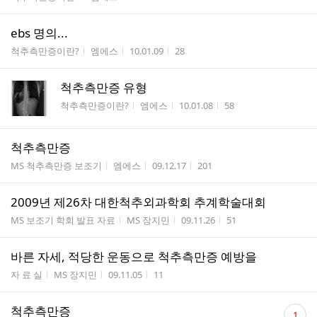
ebs 명의...
게시판명
작성자
작성시간
조회수
척추측만증이란?
엠에스
10.01.09
28
척추측만증 유형
게시판명
작성자
작성시간
조회수
척추측만증이란?
엠에스
10.01.08
58
척추측만증
게시판명
작성자
작성시간
조회수
MS 척추측만증 보조기
엠에스
09.12.17
201
2009년 제26차 대한척추외과학회 추계학술대회
게시판명
작성자
작성시간
조회수
MS 보조기 학회 발표 자료
MS 장지민
09.11.26
51
바른 자세, 적당한 운동으로 척추측만증 예방을
게시판명
작성자
작성시간
조회수
자 료 실
MS 장지민
09.11.05
11
댓
척추측만증
1