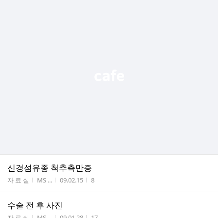
신경섬유종 척추측만증
게시판명
작성자
작성시간
조회수
자 료 실
MS ...
09.02.15
8
수술 전 후 사진
게시판명
작성자
작성시간
조회수
자 료 실
MS ...
09.01.28
17