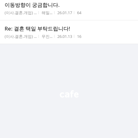
이동방향이 궁금합니다.
게시판명
작성자
작성시간
조회수
(이사.결혼.개업) ...
해밀...
26.01.17
64
Re: 결혼 택일 부탁드립니다!
게시판명
작성자
작성시간
조회수
(이사.결혼.개업) ...
무진...
26.01.13
16