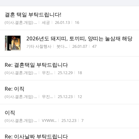
결혼 택일 부탁드립니다!
게시판명
작성자
작성시간
조회수
(이사.결혼.개업) ...
세궁
26.01.13
16
2026년도 돼지띠, 토끼띠, 양띠는 눌삼재 해당
게시판명
작성자
작성시간
조회수
기타 사찰행사
붓다...
26.01.07
47
Re: 결혼택일 부탁드립니다
게시판명
작성자
작성시간
조회수
(이사.결혼.개업) ...
무진...
25.12.29
18
Re: 이직
게시판명
작성자
작성시간
조회수
(이사.결혼.개업) ...
무진...
25.12.23
12
이직
게시판명
작성자
작성시간
조회수
(이사.결혼.개업) ...
VYWW...
25.12.23
7
Re: 이사날짜 부탁드립니다