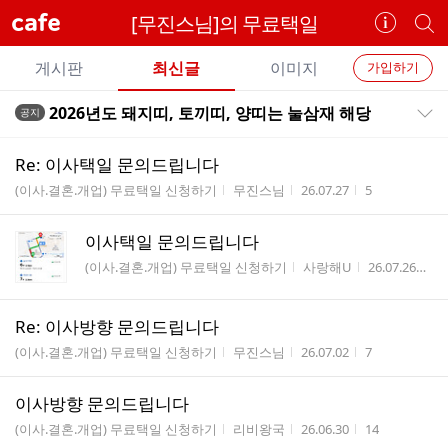
cafe
[무진스님]의 무료택일
카
개
페
별
개
정
카
게시판
최신글
이미지
가입하기
보
별
페
전
전
보
검
2026년도 돼지띠, 토끼띠, 양띠는 눌삼재 해당
공지
카
공지목록 펼치기/접기
체
기
색
체
페
글
글
Re: 이사택일 문의드립니다
리
메
게시판명
작성자
작성시간
조회수
(이사.결혼.개업) 무료택일 신청하기
무진스님
26.07.27
5
스
뉴
트
이사택일 문의드립니다
게시판명
작성자
작성시간
조
(이사.결혼.개업) 무료택일 신청하기
사랑해U
26.07.26
15
Re: 이사방향 문의드립니다
게시판명
작성자
작성시간
조회수
(이사.결혼.개업) 무료택일 신청하기
무진스님
26.07.02
7
이사방향 문의드립니다
게시판명
작성자
작성시간
조회수
(이사.결혼.개업) 무료택일 신청하기
리비왕국
26.06.30
14