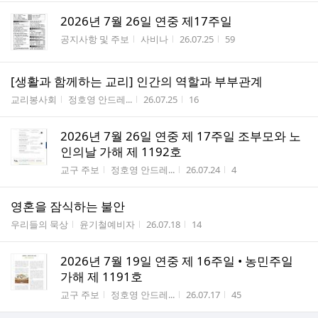
2026년 7월 26일 연중 제17주일
게시판명
작성자
작성시간
조회수
공지사항 및 주보
사비나
26.07.25
59
[생활과 함께하는 교리] 인간의 역할과 부부관계
게시판명
작성자
작성시간
조회수
교리봉사회
정호영 안드레...
26.07.25
16
2026년 7월 26일 연중 제 17주일 조부모와 노
인의날 가해 제 1192호
게시판명
작성자
작성시간
조회수
교구 주보
정호영 안드레...
26.07.24
4
영혼을 잠식하는 불안
게시판명
작성자
작성시간
조회수
우리들의 묵상
윤기철예비자
26.07.18
14
2026년 7월 19일 연중 제 16주일 • 농민주일
가해 제 1191호
게시판명
작성자
작성시간
조회수
교구 주보
정호영 안드레...
26.07.17
45