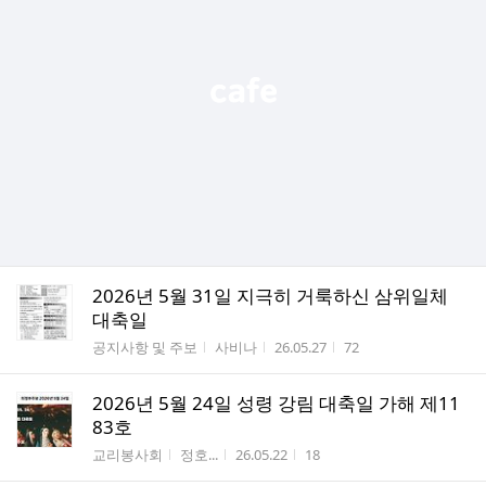
2026년 5월 31일 지극히 거룩하신 삼위일체
대축일
게시판명
작성자
작성시간
조회수
공지사항 및 주보
사비나
26.05.27
72
2026년 5월 24일 성령 강림 대축일 가해 제11
83호
게시판명
작성자
작성시간
조회수
교리봉사회
정호...
26.05.22
18