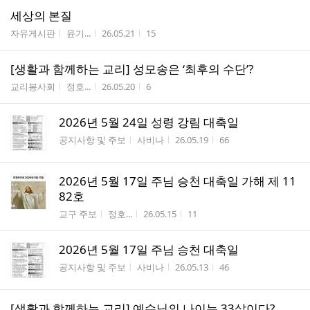
세상의 본질
게시판명
작성자
작성시간
조회수
자유게시판
윤기...
26.05.21
15
[생활과 함께하는 교리] 성모송은 ‘최후의 수단’?
게시판명
작성자
작성시간
조회수
교리봉사회
정호...
26.05.20
6
2026년 5월 24일 성령 강림 대축일
게시판명
작성자
작성시간
조회수
공지사항 및 주보
사비나
26.05.19
66
2026년 5월 17일 주님 승천 대축일 가해 제 11
82호
게시판명
작성자
작성시간
조회수
교구 주보
정호...
26.05.15
11
2026년 5월 17일 주님 승천 대축일
게시판명
작성자
작성시간
조회수
공지사항 및 주보
사비나
26.05.13
46
[생활과 함께하는 교리] 예수님의 나이는 33살이다?