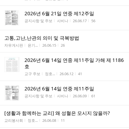
2026년 6월 21일 연중 제12주일
게시판명
작성자
작성시간
조회수
공지사항 및 주보
사비나
26.06.17
56
고통,고난,난관의 의미 및 극복방법
게시판명
작성자
작성시간
조회수
자유게시판
윤기...
26.06.15
26
2026년 6월 14일 연중 제11주일 가해 제 1186
호
게시판명
작성자
작성시간
조회수
교구 주보
정호...
26.06.12
41
2026년 6월 14일 연중 제11주일
게시판명
작성자
작성시간
조회수
공지사항 및 주보
사비나
26.06.09
61
[생활과 함께하는 교리] 왜 성혈은 모시지 않을까?
게시판명
작성자
작성시간
조회수
교리봉사회
정호...
26.06.08
11