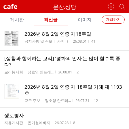
cafe
문산.성당
카
개
페
별
개
정
카
게시판
최신글
이미지
가입하기
보
별
페
전
전
보
검
2026년 8월 2일 연중 제18주일
카
체
기
색
체
게시판명
작성자
작성시간
조회수
공지사항 및 주보
사비나
26.08.01
41
페
글
글
리
메
스
[생활과 함께하는 교리] ‘평화의 인사’는 많이 할수록 좋
뉴
트
다?
게시판명
작성자
작성시간
조회수
교리봉사회
정호영 안드레...
26.08.01
2
2026년 8월 2일 연중 제 18주일 가해 제 1193
호
게시판명
작성자
작성시간
조회수
교구 주보
정호영 안드레...
26.07.31
12
생로병사
게시판명
작성자
작성시간
조회수
자유게시판
윤기철예비자
26.07.28
8