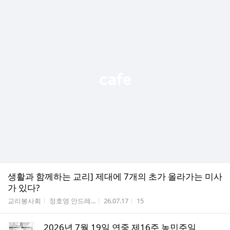
생활과 함께하는 교리] 제대에 7개의 초가 올라가는 미사
가 있다?
게시판명
작성자
작성시간
조회수
교리봉사회
정호영 안드레...
26.07.17
15
2026년 7월 19일 연중 제16주 농민주일