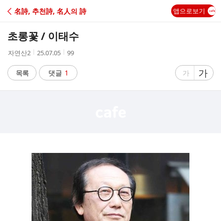
C
名詩, 추천詩, 名人의 詩
앱으로보기
A
초롱꽃 / 이태수
F
작
작
조
자연산2
25.07.05
99
성
성
회
E
자
시
수
글
가
글
목록
댓글
1
가
간
자
자
크
크
기
기
크
작
게
게