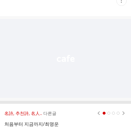
현
재
게
시
글
추
가
기
능
열
기
名詩, 추천詩, 名人..
다른글
현재페이지 1
2
3
4
처음부터 지금까지/최명운
김