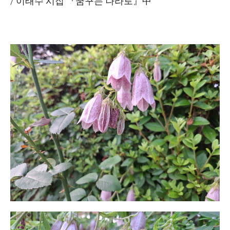
/ 이태수 시집 『꿈꾸는 나라로』中