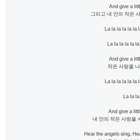
And give a littl
그리고 내 안의 작은 
La la la la la la l
La la la la la la 
​And give a litt
작은 사랑을 나
La la la la la la l
La la la

And give a littl
내 안의 작은 사랑을 
Hear the angels sing, Hea