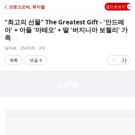
C
크로스오버, 뮤지컬
앱으로보기
A
"최고의 선물" The Greatest Gift - '안드레
F
아' + 아들 '마테오' + 딸 '버지니아 보첼리' 가
족
E
작
작
조
일마레
25.07.05
372
성
성
회
자
시
수
글
가
글
목록
댓글
8
가
간
자
자
크
크
기
기
크
작
게
게