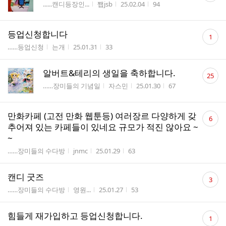
게시판명
작성자
작성시간
조회수
......캔디등장인...
쨉jsb
25.02.04
94
수
댓
등업신청합니다
1
글
게시판명
작성자
작성시간
조회수
……등업신청
는개
25.01.31
33
수
댓
알버트&테리의 생일을 축하합니다.
25
글
게시판명
작성자
작성시간
조회수
……장미들의 기념일
자스민
25.01.30
67
수
댓
만화카페 (고전 만화 웹툰등) 여러장르 다양하게 갖
6
글
추어져 있는 카페들이 있네요 규모가 적진 않아요 ~
수
~
게시판명
작성자
작성시간
조회수
……장미들의 수다방
jnmc
25.01.29
63
댓
캔디 굿즈
3
글
게시판명
작성자
작성시간
조회수
……장미들의 수다방
영원...
25.01.27
53
수
댓
힘들게 재가입하고 등업신청합니다.
1
글