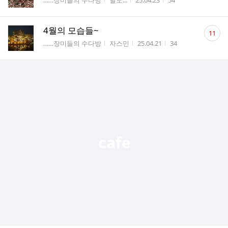
……장미들의 수다방
닐도...
25.04.23
54
수
댓
4월의 모습들~
11
글
게시판명
작성자
작성시간
조회수
……장미들의 수다방
자스민
25.04.21
34
수