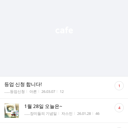
댓
등업 신청 합니다!
1
글
게시판명
작성자
작성시간
조회수
……등업신청
아른
26.03.07
12
수
댓
1월 28일 오늘은~
4
글
게시판명
작성자
작성시간
조회수
……장미들의 기념일
자스민
26.01.28
46
수