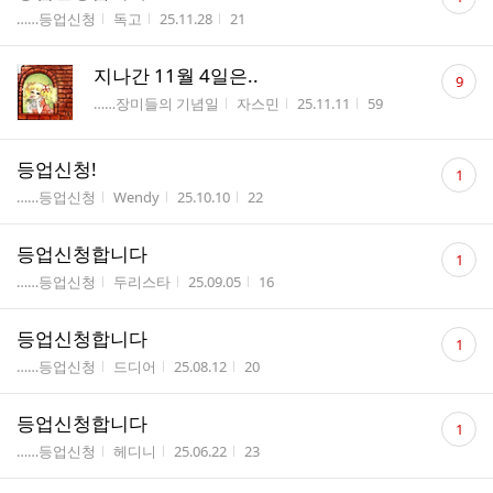
글
게시판명
작성자
작성시간
조회수
……등업신청
독고
25.11.28
21
수
댓
지나간 11월 4일은..
9
글
게시판명
작성자
작성시간
조회수
……장미들의 기념일
자스민
25.11.11
59
수
댓
등업신청!
1
글
게시판명
작성자
작성시간
조회수
……등업신청
Wendy
25.10.10
22
수
댓
등업신청합니다
1
글
게시판명
작성자
작성시간
조회수
……등업신청
두리스타
25.09.05
16
수
댓
등업신청합니다
1
글
게시판명
작성자
작성시간
조회수
……등업신청
드디어
25.08.12
20
수
댓
등업신청합니다
1
글
게시판명
작성자
작성시간
조회수
……등업신청
헤디니
25.06.22
23
수