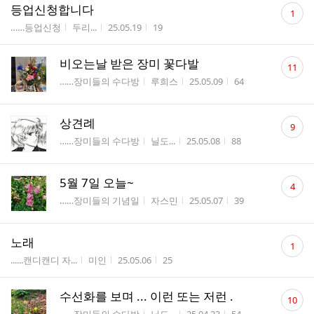
댓
등업신청합니다
1
글
게시판명
작성자
작성시간
조회수
……등업신청
두리...
25.05.19
19
수
댓
비오는날 받은 장미 꽃다발
11
글
게시판명
작성자
작성시간
조회수
……장미들의 수다방
루희스
25.05.09
64
수
댓
상견례
9
글
게시판명
작성자
작성시간
조회수
……장미들의 수다방
닐도...
25.05.08
88
수
댓
5월 7일 오늘~
4
글
게시판명
작성자
작성시간
조회수
……장미들의 기념일
자스민
25.05.07
39
수
댓
노래
1
글
게시판명
작성자
작성시간
조회수
......캔디캔디 자...
미인
25.05.06
25
수
댓
수선화를 보며 ... 이런 또는 저런 .
10
글
게시판명
작성자
작성시간
조회수