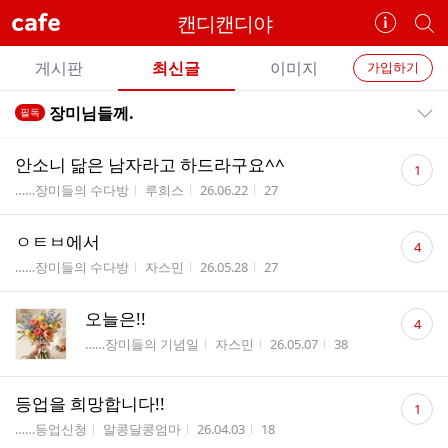
cafe
캔디캔디야
카
개
페
별
개
정
카
게시판
최신글
이미지
가입하기
보
별
페
전
전
보
검
장미님들께.
필독
카
공지목록 펼치기/접기
체
기
색
체
페
글
댓
글
안소니 닮은 남자라고 하드라구요^^
1
리
글
메
게시판명
작성자
작성시간
조회수
……장미들의 수다방
루희스
26.06.22
27
스
수
뉴
트
댓
ㅇㅌㅂ에서
4
글
게시판명
작성자
작성시간
조회수
……장미들의 수다방
자스민
26.05.28
27
수
댓
오늘은!!
4
글
게시판명
작성자
작성시간
조회수
……장미들의 기념일
자스민
26.05.07
38
수
댓
등업을 희망합니다!!
1
글
게시판명
작성자
작성시간
조회수
……등업신청
알콩달콩엄마
26.04.03
18
수