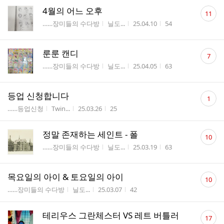
댓
4월의 어느 오후
11
글
게시판명
작성자
작성시간
조회수
……장미들의 수다방
닐도...
25.04.10
54
수
댓
룬룬 캔디
7
글
게시판명
작성자
작성시간
조회수
……장미들의 수다방
닐도...
25.04.05
63
수
댓
등업 신청합니다
1
글
게시판명
작성자
작성시간
조회수
……등업신청
Twin...
25.03.26
25
수
댓
정말 존재하는 세인트 - 폴
10
글
게시판명
작성자
작성시간
조회수
……장미들의 수다방
닐도...
25.03.19
63
수
댓
목요일의 아이 & 토요일의 아이
10
글
게시판명
작성자
작성시간
조회수
……장미들의 수다방
닐도...
25.03.07
42
수
댓
테리우스 그란체스터 VS 레트 버틀러
17
글