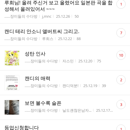
댓
루희님! 올려 주신거 보고 올렸어요 일본판 곡을 합
1
글
성해서 올려있어서 ~~~
수
게시판명
작성자
작성시간
조회수
……장미들의 수다방
j,mnc
25.12.26
50
댓
캔디 테리 안소니 앨버트씨 그리고.
7
글
게시판명
작성자
작성시간
조회수
……장미들의 수다방
루희스
25.12.22
88
수
댓
성탄 인사
10
글
게시판명
작성자
작성시간
조회수
……장미들의 수다방
자스민
25.12.20
75
수
댓
캔디의 매력
2
글
게시판명
작성자
작성시간
조회수
……장미들의 수다방
캔디덕분!
25.12.19
39
수
댓
보면 볼수록 슬픈
3
글
게시판명
작성자
작성시간
조회수
……장미들의 수다방
닐도괜찮은남자...
25.12.17
61
수
댓
등업신청합니다
1