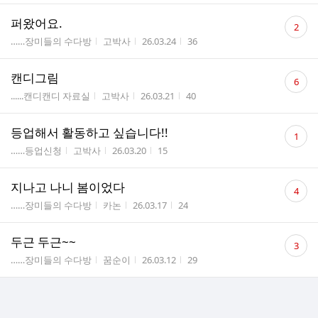
댓
퍼왔어요.
2
글
게시판명
작성자
작성시간
조회수
……장미들의 수다방
고박사
26.03.24
36
수
댓
캔디그림
6
글
게시판명
작성자
작성시간
조회수
......캔디캔디 자료실
고박사
26.03.21
40
수
댓
등업해서 활동하고 싶습니다!!
1
글
게시판명
작성자
작성시간
조회수
……등업신청
고박사
26.03.20
15
수
댓
지나고 나니 봄이었다
4
글
게시판명
작성자
작성시간
조회수
……장미들의 수다방
카논
26.03.17
24
수
댓
두근 두근~~
3
글
게시판명
작성자
작성시간
조회수
……장미들의 수다방
꿈순이
26.03.12
29
수