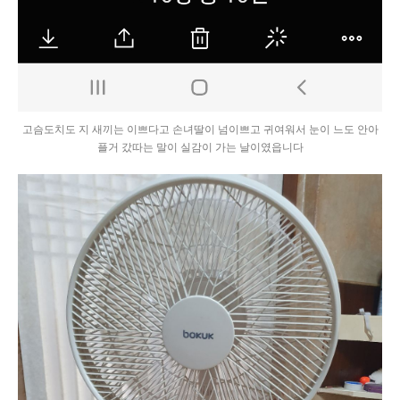
고슴도치도 지 새끼는 이쁘다고 손녀딸이 넘이쁘고 귀여워서 눈이 느도 안아
플거 갔따는 말이 실감이 가는 날이였읍니다