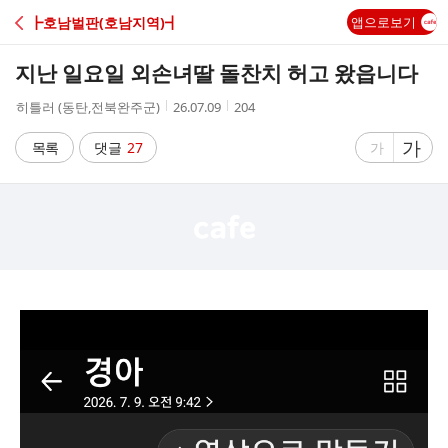
C
┣호남벌판(호남지역)┫
앱으로보기
A
지난 일요일 외손녀딸 돌찬치 허고 왔읍니다
F
작
작
조
히틀러 (동탄,전북완주군)
26.07.09
204
성
성
회
E
자
시
수
글
가
글
목록
댓글
27
가
간
자
자
크
크
기
기
크
작
게
게