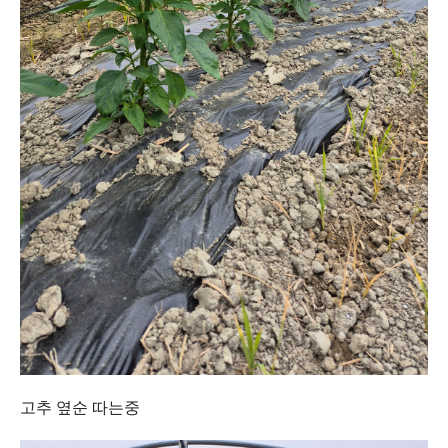
고추 옆순 따는중