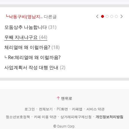
┗낙동구비(영남지..
다른글
현재페이지 1
2
3
4
댓
모둠상추 나눔합니다
(
31
)
영
글
댓
우째 지내냐구요
(
44
)
당
글
댓
체리열매 왜 이럴까욤?
(
18
)
날
글
Re:체리열매 왜 이럴까욤?
댓
사업계획서 작성 대행 안내
(
2
)
세
글
맨위로
로그인
전체보기
PC화면
카페앱
서비스 약관
청소년보호정책
카페 이용 약관
상거래피해구제신청
개인정보처리방침
©
Daum Corp.