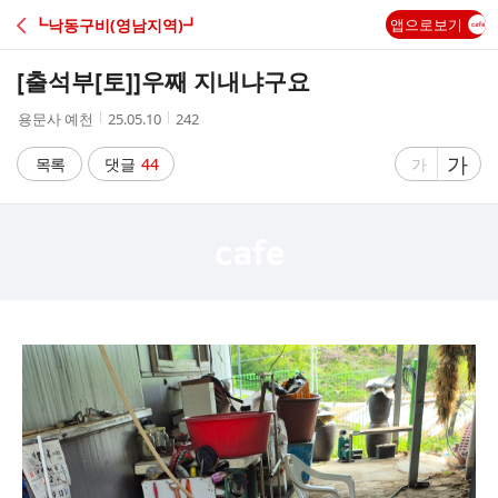
C
┗낙동구비(영남지역)┛
앱으로보기
A
[출석부[토]]
우째 지내냐구요
F
작
작
조
용문사 예천
25.05.10
242
성
성
회
E
자
시
수
글
가
글
목록
댓글
44
가
간
자
자
크
크
기
기
크
작
게
게