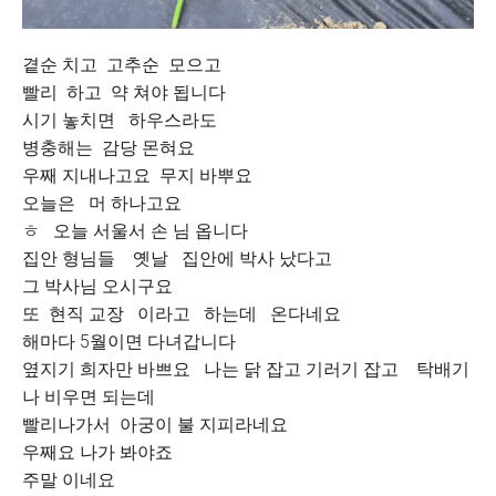
곁순 치고 고추순 모으고
빨리 하고 약 쳐야 됩니다
시기 놓치면 하우스라도
병충해는 감당 몬혀요
우째 지내나고요 무지 바뿌요
오늘은 머 하나고요
ㅎ 오늘 서울서 손 님 옵니다
집안 형님들 옛날 집안에 박사 났다고
그 박사님 오시구요
또 현직 교장 이라고 하는데 온다네요
해마다 5월이면 다녀갑니다
옆지기 희자만 바쁘요 나는 닭 잡고 기러기 잡고 탁배기
나 비우면 되는데
빨리나가서 아궁이 불 지피라네요
우째요 나가 봐야죠
주말 이네요