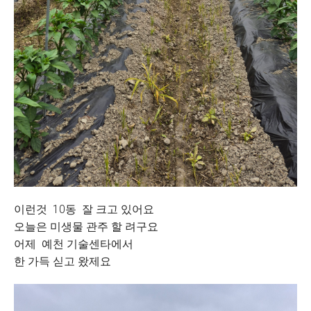
이런것 10동 잘 크고 있어요
오늘은 미생물 관주 할 려구요
어제 예천 기술센타에서
한 가득 싣고 왔제요