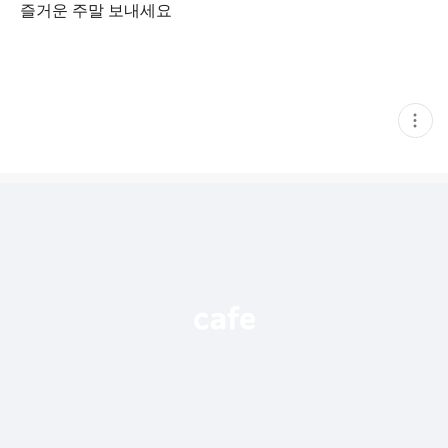
즐거운 주말 보내세요
현
재
게
시
글
추
가
기
능
열
기