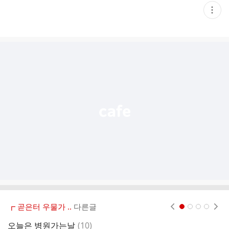
현
재
게
시
글
추
가
기
능
열
기
┏ 곧은터 우물가 ..
다른글
현재페이지 1
2
3
4
댓
오늘은 병원가는날
(
10
)
노