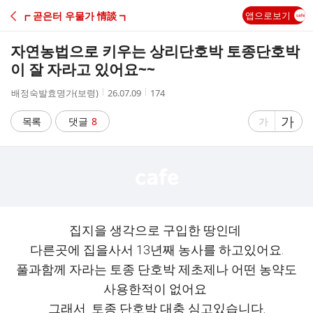
C
┏ 곧은터 우물가 情談 ┓
앱으로보기
A
자연농법으로 키우는 상리단호박 토종단호박
F
이 잘 자라고 있어요~~
작
작
조
배정숙발효명가(보령)
26.07.09
174
E
성
성
회
자
시
수
글
가
글
목록
댓글
8
가
간
자
자
크
크
기
기
크
작
게
게
집지을 생각으로 구입한 땅인데
다른곳에 집을사서 13년째 농사를 하고있어요.
풀과함께 자라는 토종 단호박 제초제나 어떤 농약도
사용한적이 없어요
그래서 토종 단호박 대충 심고있습니다.