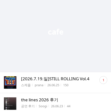
댓
[2026.7.19.일]STILL ROLLING Vol.4
1
글
게시판명
작성자
작성시간
조회수
스케줄
prana
26.06.25
150
수
the lines 2026 후기
게시판명
작성자
작성시간
조회수
공연 후기
Soogi
26.06.23
44