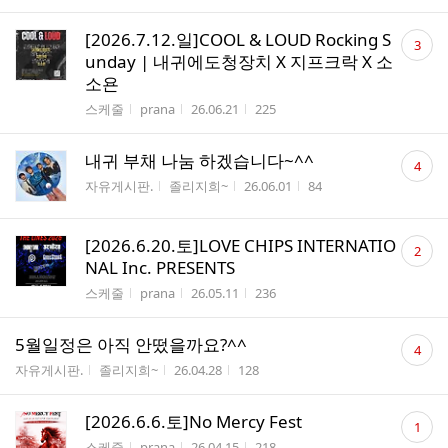
댓
[2026.7.12.일]COOL & LOUD Rocking S
3
글
unday | 내귀에도청장치 X 지프크락 X 소
수
소욘
게시판명
작성자
작성시간
조회수
스케줄
prana
26.06.21
225
댓
내귀 부채 나눔 하겠습니다~^^
4
글
게시판명
작성자
작성시간
조회수
자유게시판.
졸리지희~
26.06.01
84
수
댓
[2026.6.20.토]LOVE CHIPS INTERNATIO
2
글
NAL Inc. PRESENTS
수
게시판명
작성자
작성시간
조회수
스케줄
prana
26.05.11
236
댓
5월일정은 아직 안떴을까요?^^
4
글
게시판명
작성자
작성시간
조회수
자유게시판.
졸리지희~
26.04.28
128
수
댓
[2026.6.6.토]No Mercy Fest
1
글
게시판명
작성자
작성시간
조회수
스케줄
prana
26.04.15
218