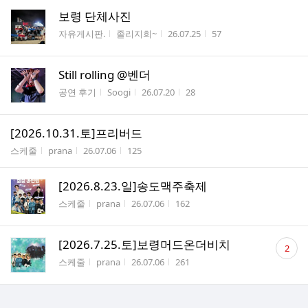
보령 단체사진
게시판명
작성자
작성시간
조회수
자유게시판.
졸리지희~
26.07.25
57
Still rolling @벤더
게시판명
작성자
작성시간
조회수
공연 후기
Soogi
26.07.20
28
[2026.10.31.토]프리버드
게시판명
작성자
작성시간
조회수
스케줄
prana
26.07.06
125
[2026.8.23.일]송도맥주축제
게시판명
작성자
작성시간
조회수
스케줄
prana
26.07.06
162
댓
[2026.7.25.토]보령머드온더비치
2
글
게시판명
작성자
작성시간
조회수
스케줄
prana
26.07.06
261
수