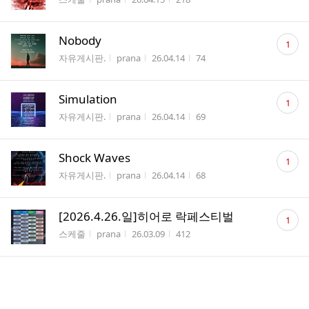
수
댓
Nobody
1
글
게시판명
작성자
작성시간
조회수
자유게시판.
prana
26.04.14
74
수
댓
Simulation
1
글
게시판명
작성자
작성시간
조회수
자유게시판.
prana
26.04.14
69
수
댓
Shock Waves
1
글
게시판명
작성자
작성시간
조회수
자유게시판.
prana
26.04.14
68
수
댓
[2026.4.26.일]히어로 락페스티벌
1
글
게시판명
작성자
작성시간
조회수
스케줄
prana
26.03.09
412
수
[2026.3.28.토]모래가 멈추기 전에[공지]
게시판명
작성자
작성시간
조회수
스케줄
prana
26.03.08
182