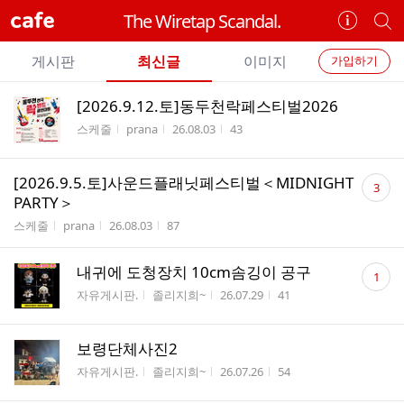
cafe
The Wiretap Scandal.
카
개
페
별
개
정
카
게시판
최신글
이미지
가입하기
보
별
페
전
전
보
검
[2026.9.12.토]동두천락페스티벌2026
카
체
기
색
체
게시판명
작성자
작성시간
조회수
스케줄
prana
26.08.03
43
페
글
글
리
메
댓
스
[2026.9.5.토]사운드플래닛페스티벌＜MIDNIGHT
3
뉴
글
트
PARTY＞
수
게시판명
작성자
작성시간
조회수
스케줄
prana
26.08.03
87
댓
내귀에 도청장치 10cm솜깅이 공구
1
글
게시판명
작성자
작성시간
조회수
자유게시판.
졸리지희~
26.07.29
41
수
보령단체사진2
게시판명
작성자
작성시간
조회수
자유게시판.
졸리지희~
26.07.26
54