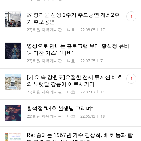
댓
故 정귀문 선생 2주기 추모공연 개최2주
1
글
기 추모공연
수
게시판명
작성자
작성시간
조회수
23)회원 자유게시판
나호
22.08.05
17
영상으로 만나는 홀로그램 무대 황석정 뮤비
'차디찬 키스', '나비'
게시판명
작성자
작성시간
조회수
23)회원 자유게시판
나호
22.07.25
7
댓
[가요 속 강원도]요절한 천재 뮤지션 배호
1
글
의 노랫말 강릉에 아로새기다
수
게시판명
작성자
작성시간
조회수
23)회원 자유게시판
나호
22.07.07
11
황석정 “배호 선생님 그리며“
게시판명
작성자
작성시간
조회수
23)회원 자유게시판
나호
22.06.13
18
Re: 송해는 1967년 가수 김상희, 배호 등과 함