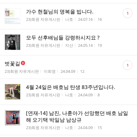
댓
가수 현철님의 명복을 빕니다.
1
글
게시판명
작성자
작성시간
조회수
23)회원 자유게시판
나호
24.07.16
16
수
모두 선후배님들 강령하시지요 ?
게시판명
작성자
작성시간
조회수
23)회원 자유게시판
지산
24.05.14
19
댓
벗꽃길
1
글
게시판명
작성자
작성시간
조회수
23)회원 자유게시판
이희영
24.04.09
12
수
4월 24일은 배호님 탄생 83주년입니다.
게시판명
작성자
작성시간
조회수
23)회원 자유게시판
나호
24.04.09
8
[연재-14] 남진, 나훈아가 선망했던 배호 남일
해 오기택 박일남 남상규
게시판명
작성자
작성시간
조회수
23)회원 자유게시판
나호
24.04.09
15