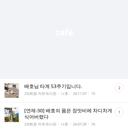
댓
배호님 타계 53주기입니다.
2
글
게시판명
작성자
작성시간
조회수
23)회원 자유게시판
나호
24.11.07
15
수
댓
[연재-30] 배호의 몸은 장맛비에 차디차게
1
글
식어버렸다
수
게시판명
작성자
작성시간
조회수
23)회원 자유게시판
나호
24.07.30
16