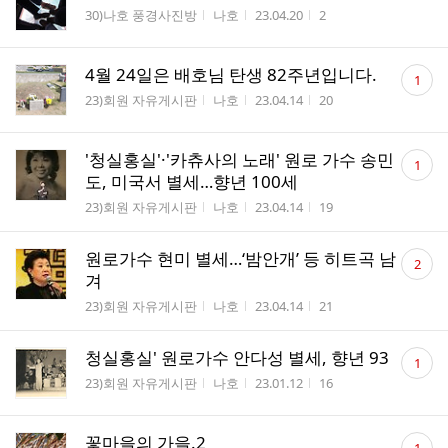
게시판명
작성자
작성시간
조회수
30)나호 풍경사진방
나호
23.04.20
2
댓
4월 24일은 배호님 탄생 82주년입니다.
1
글
게시판명
작성자
작성시간
조회수
23)회원 자유게시판
나호
23.04.14
20
수
댓
'청실홍실'·'카츄사의 노래' 원로 가수 송민
1
글
도, 미국서 별세…향년 100세
수
게시판명
작성자
작성시간
조회수
23)회원 자유게시판
나호
23.04.14
19
댓
원로가수 현미 별세…‘밤안개’ 등 히트곡 남
2
글
겨
수
게시판명
작성자
작성시간
조회수
23)회원 자유게시판
나호
23.04.14
21
댓
청실홍실' 원로가수 안다성 별세, 향년 93
1
글
게시판명
작성자
작성시간
조회수
23)회원 자유게시판
나호
23.01.12
16
수
댓
꽃마을의 가을.2