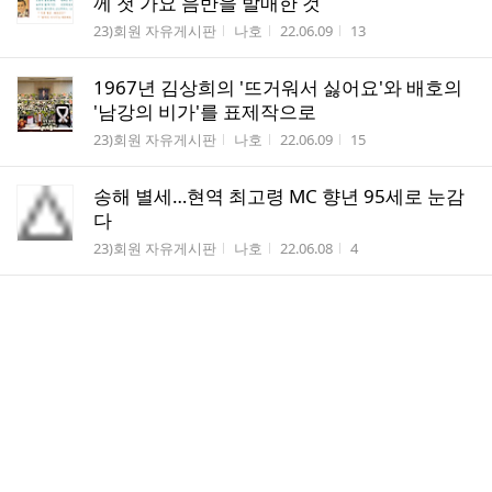
께 첫 가요 음반을 발매한 것
게시판명
작성자
작성시간
조회수
23)회원 자유게시판
나호
22.06.09
13
1967년 김상희의 '뜨거워서 싫어요'와 배호의
'남강의 비가'를 표제작으로
게시판명
작성자
작성시간
조회수
23)회원 자유게시판
나호
22.06.09
15
송해 별세…현역 최고령 MC 향년 95세로 눈감
다
게시판명
작성자
작성시간
조회수
23)회원 자유게시판
나호
22.06.08
4
황석정, 27일 디지털 싱글 '나비' 발표…외로운
이들에게 띄우는 블루스
게시판명
작성자
작성시간
조회수
23)회원 자유게시판
나호
22.05.25
10
배호닷컴, 나호카페 대문 모습이 바뀝니다.
게시판명
작성자
작성시간
조회수
23)회원 자유게시판
나호
22.04.28
14
댓