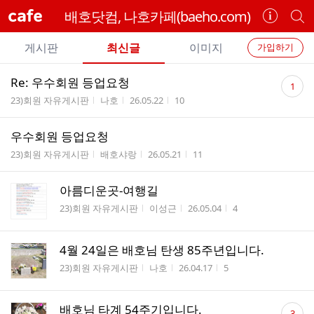
cafe
배호닷컴, 나호카페(baeho.com)
카
개
페
별
개
정
카
게시판
최신글
이미지
가입하기
보
별
페
전
전
보
검
댓
Re: 우수회원 등업요청
카
1
체
기
색
체
글
게시판명
작성자
작성시간
조회수
23)회원 자유게시판
나호
26.05.22
10
페
글
수
글
리
메
우수회원 등업요청
스
뉴
게시판명
작성자
작성시간
조회수
트
23)회원 자유게시판
배호샤랑
26.05.21
11
아름디운곳-여행길
게시판명
작성자
작성시간
조회수
23)회원 자유게시판
이성근
26.05.04
4
4월 24일은 배호님 탄생 85주년입니다.
게시판명
작성자
작성시간
조회수
23)회원 자유게시판
나호
26.04.17
5
댓
배호님 타계 54주기입니다.
3