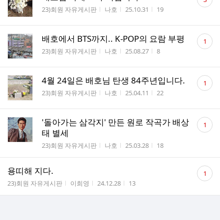
글
게시판명
작성자
작성시간
조회수
23)회원 자유게시판
나호
25.10.31
19
수
댓
배호에서 BTS까지.. K-POP의 요람 부평
1
글
게시판명
작성자
작성시간
조회수
23)회원 자유게시판
나호
25.08.27
8
수
댓
4월 24일은 배호님 탄생 84주년입니다.
1
글
게시판명
작성자
작성시간
조회수
23)회원 자유게시판
나호
25.04.11
22
수
댓
'돌아가는 삼각지' 만든 원로 작곡가 배상
1
글
태 별세
수
게시판명
작성자
작성시간
조회수
23)회원 자유게시판
나호
25.03.28
18
댓
용띠해 지다.
1
글
게시판명
작성자
작성시간
조회수
23)회원 자유게시판
이희영
24.12.28
13
수