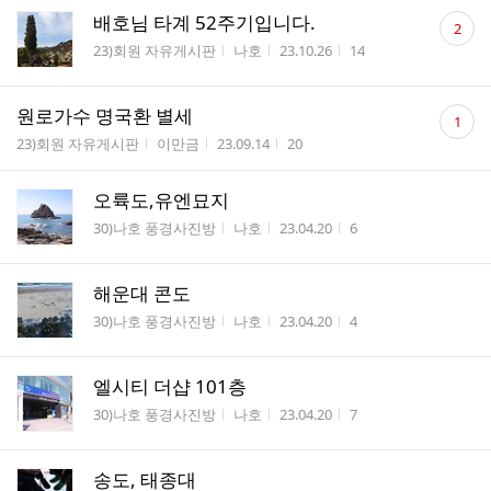
댓
배호님 타계 52주기입니다.
2
글
게시판명
작성자
작성시간
조회수
23)회원 자유게시판
나호
23.10.26
14
수
댓
원로가수 명국환 별세
1
글
게시판명
작성자
작성시간
조회수
23)회원 자유게시판
이만금
23.09.14
20
수
오륙도,유엔묘지
게시판명
작성자
작성시간
조회수
30)나호 풍경사진방
나호
23.04.20
6
해운대 콘도
게시판명
작성자
작성시간
조회수
30)나호 풍경사진방
나호
23.04.20
4
엘시티 더샵 101층
게시판명
작성자
작성시간
조회수
30)나호 풍경사진방
나호
23.04.20
7
송도, 태종대