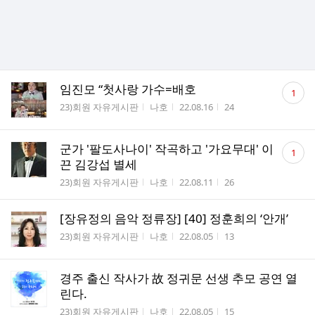
댓
임진모 “첫사랑 가수=배호
1
글
게시판명
작성자
작성시간
조회수
23)회원 자유게시판
나호
22.08.16
24
수
댓
군가 '팔도사나이' 작곡하고 '가요무대' 이
1
글
끈 김강섭 별세
수
게시판명
작성자
작성시간
조회수
23)회원 자유게시판
나호
22.08.11
26
[장유정의 음악 정류장] [40] 정훈희의 ‘안개’
게시판명
작성자
작성시간
조회수
23)회원 자유게시판
나호
22.08.05
13
경주 출신 작사가 故 정귀문 선생 추모 공연 열
린다.
게시판명
작성자
작성시간
조회수
23)회원 자유게시판
나호
22.08.05
15