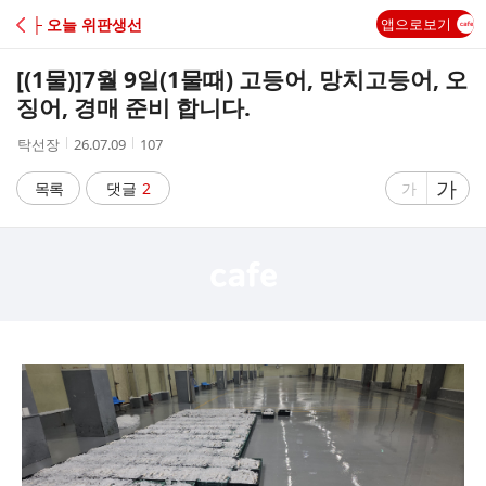
C
├ 오늘 위판생선
앱으로보기
A
[(1물)]
7월 9일(1물때) 고등어, 망치고등어, 오
F
징어, 경매 준비 합니다.
작
작
조
탁선장
26.07.09
107
E
성
성
회
자
시
수
글
가
글
목록
댓글
2
가
간
자
자
크
크
기
기
크
작
게
게