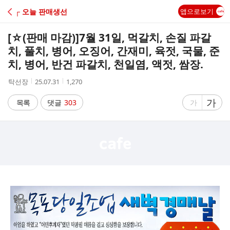
C
┌ 오늘 판매생선
앱으로보기
A
[☆(판매 마감)]
7월 31일, 먹갈치, 손질 파갈
F
치, 풀치, 병어, 오징어, 간재미, 육젓, 국물, 준
치, 병어, 반건 파갈치, 천일염, 액젓, 쌈장.
E
작
작
조
탁선장
25.07.31
1,270
성
성
회
자
시
수
글
가
글
목록
댓글
303
가
간
자
자
크
크
기
기
크
작
게
게