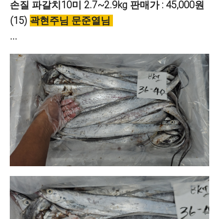
손질 파갈치10미
2.7~2.9
kg 판매가 : 45,000원
(15)
곽현주님 문준열님
...