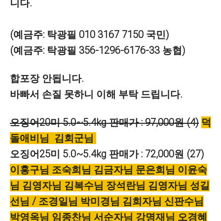
니다.
(예금주: 탁광필 010 3167 7150 국민)
(예금주: 탁광필 356-1296-6176-33 농협)
합포장 안됩니다.
바빠서 손질 못하니 이해 부탁 드립니다.
오징어20미 5.0~5.4kg 판매가 : 97,000원 (4)
덕
돌애비님 김회군님
오징어25미 5.0~5.4kg 판매가 : 72,000원 (27)
이홍구님 조숙희님 김금자님 문은희님 이윤숙
님 김영자님 김복수님 장석란님 김영자님 성길
선님 / 조경일님 박미경님 김희자님
신판수님
박영옥님 임종찬님 서순자님 강명재님 오경혜