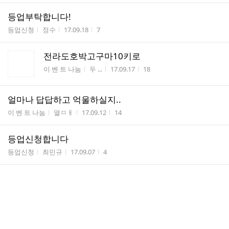
등업부탁합니다!
게시판명
작성자
작성시간
조회수
등업신청
정수
17.09.18
7
전라도호박고구마10키로
게시판명
작성자
작성시간
조회수
이 벤 트 나눔
두 ...
17.09.17
18
얼마나 답답하고 억울하실지..
게시판명
작성자
작성시간
조회수
이 벤 트 나눔
열ㅁㅐ
17.09.12
14
등업신청합니다
게시판명
작성자
작성시간
조회수
등업신청
최민규
17.09.07
4
에너지의 중심과 공간의 사고
게시판명
작성자
작성시간
조회수
기타 건축시공
채호준
17.09.04
33
등업신청합니다