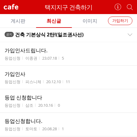
cafe
택지지구 건축하기
카
개
페
별
개
정
카
게시판
최신글
이미지
가입하기
보
별
페
전
전
보
검
건축 기본상식 2탄!(일조권사선)
공지
카
공지목록 펼치기/접기
체
기
색
체
페
글
글
가입인사드립니다.
리
메
게시판명
작성자
작성시간
조회수
등업신청
이종권
23.07.18
5
스
뉴
트
가입인사
게시판명
작성자
작성시간
조회수
등업신청
피스니체
20.12.10
11
등업 신청합니다
게시판명
작성자
작성시간
조회수
등업신청
삼조
20.10.16
0
등업신청합니다.
게시판명
작성자
작성시간
조회수
등업신청
토마토
20.08.28
1