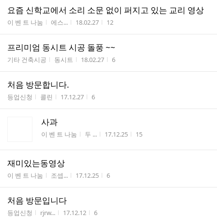
요즘 신학교에서 소리 소문 없이 퍼지고 있는 교리 영상
게시판명
작성자
작성시간
조회수
이 벤 트 나눔
에스...
18.02.27
12
프리미엄 동시트 시공 돌풍 ~~
게시판명
작성자
작성시간
조회수
기타 건축시공
동시트
18.02.27
6
처음 방문합니다.
게시판명
작성자
작성시간
조회수
등업신청
콜린
17.12.27
6
사과
게시판명
작성자
작성시간
조회수
이 벤 트 나눔
두 ...
17.12.25
15
재미있는동영상
게시판명
작성자
작성시간
조회수
이 벤 트 나눔
조셉...
17.12.25
6
처음 방문입니다
게시판명
작성자
작성시간
조회수
등업신청
rjrw...
17.12.12
6