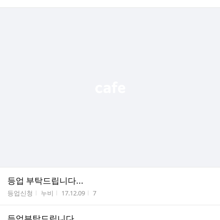
등업 부탁드립니다...
게시판명
작성자
작성시간
조회수
등업신청
누비
17.12.09
7
등업부탁드립니다