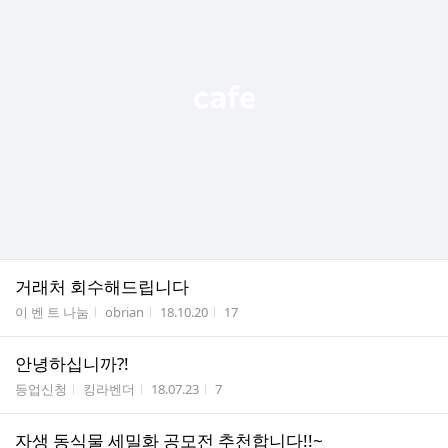
거래처 회수해드립니다
게시판명
작성자
작성시간
조회수
이 벤 트 나눔
obrian
18.10.20
17
안녕하십니까?!
게시판명
작성자
작성시간
조회수
등업신청
킹라벤더
18.07.23
7
자생 동식물 세밀화 공모전 추천합니다!!~