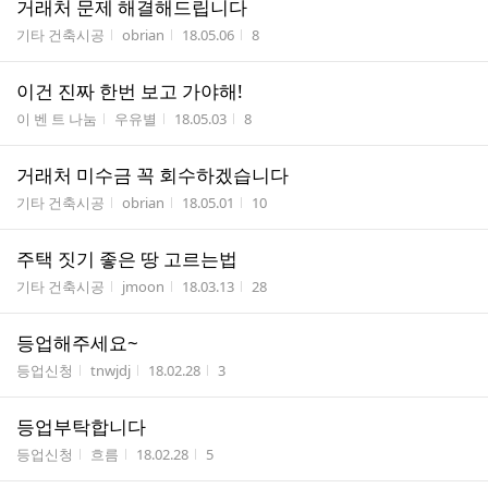
거래처 문제 해결해드립니다
게시판명
작성자
작성시간
조회수
기타 건축시공
obrian
18.05.06
8
이건 진짜 한번 보고 가야해!
게시판명
작성자
작성시간
조회수
이 벤 트 나눔
우유별
18.05.03
8
거래처 미수금 꼭 회수하겠습니다
게시판명
작성자
작성시간
조회수
기타 건축시공
obrian
18.05.01
10
주택 짓기 좋은 땅 고르는법
게시판명
작성자
작성시간
조회수
기타 건축시공
jmoon
18.03.13
28
등업해주세요~
게시판명
작성자
작성시간
조회수
등업신청
tnwjdj
18.02.28
3
등업부탁합니다
게시판명
작성자
작성시간
조회수
등업신청
흐름
18.02.28
5