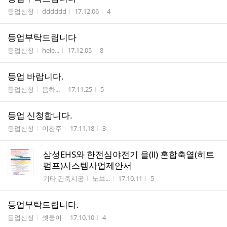
게시판명
작성자
작성시간
조회수
등업신청
dddddd
17.12.06
4
등업부탁드립니다
게시판명
작성자
작성시간
조회수
등업신청
hele...
17.12.05
8
등업 바랍니다.
게시판명
작성자
작성시간
조회수
등업신청
음하...
17.11.25
5
등업 신청합니다.
게시판명
작성자
작성시간
조회수
등업신청
이찬주
17.11.18
3
삼성EHS와 한전심야전기 을(ll) 혼합축열(히트
펌프)시스템사업제안서
게시판명
작성자
작성시간
조회수
기타 건축시공
노브...
17.10.11
5
등업부탁드립니다.
게시판명
작성자
작성시간
조회수
등업신청
셋둥이
17.10.10
4