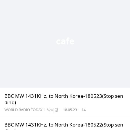
BBC MW 1431KHz, to North Korea-180523(Stop sen
ding)
게시판명
작성자
작성시간
조회수
WORLD RADIO TODAY
박세경
18.05.23
14
BBC MW 1431KHz, to North Korea-180522(Stop sen