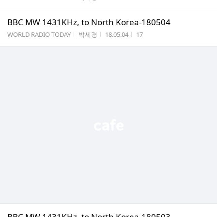
BBC MW 1431KHz, to North Korea-180504
게시판명
작성자
작성시간
조회수
WORLD RADIO TODAY
박세경
18.05.04
17
BBC MW 1431KHz, to North Korea-180503