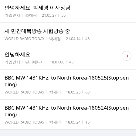
안녕하세요. 박세경 이사장님.
게시판명
작성자
작성시간
조회수
가입인사
조예랑
21.05.27
55
새 민간대북방송 시험방송 중
게시판명
작성자
작성시간
조회수
WORLD RADIO TODAY
박세경
21.04.14
46
댓
안녕하세요
3
글
게시판명
작성자
작성시간
조회수
가입인사
단파매니아
18.07.08
43
수
BBC MW 1431KHz, to North Korea-180525(Stop sen
ding)
게시판명
작성자
작성시간
조회수
WORLD RADIO TODAY
박세경
18.05.25
63
BBC MW 1431KHz, to North Korea-180524(Stop sen
ding)
게시판명
작성자
작성시간
조회수
WORLD RADIO TODAY
박세경
18.05.24
15