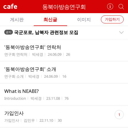
cafe
동북아방송연구회
카
개
페
별
개
정
카
게시판
최신글
이미지
가입하기
보
별
페
전
전
보
검
국군포로, 납북자 관련정보 모집
공지
카
공지목록 펼치기/접기
체
기
색
체
페
글
글
'동북아방송연구회' 연락처
리
메
게시판명
작성자
작성시간
조회수
연구회 연락처
박세경
24.06.09
26
스
뉴
트
'동북아방송연구회' 소개
게시판명
작성자
작성시간
조회수
연구회 소개
박세경
24.06.09
16
What is NEABI?
게시판명
작성자
작성시간
조회수
Introduction
박세경
23.11.08
76
댓
가입인사
1
글
게시판명
작성자
작성시간
조회수
가입인사
김민우
22.11.10
30
수