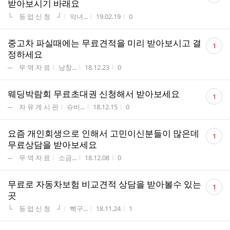
받아보시기 바래요
수
게시판명
작성자
작성시간
조회수
└ 등 업 신 청 ┘
악녀...
19.02.19
0
댓
중고차 파실때에는 무료견적을 미리 받아보시고 결
1
글
정하세요
수
게시판명
작성자
작성시간
조회수
─ 무 역 자 료
낭창...
18.12.23
0
댓
웨딩박람회 무료초대권 신청해서 받아보세요
1
글
게시판명
작성자
작성시간
조회수
─ 자 유 게 시 판
슈비...
18.12.15
0
수
댓
요즘 개인회생으로 인해서 고민이신분들이 많은데
1
글
무료상담을 받아보세요
수
게시판명
작성자
작성시간
조회수
─ 무 역 자 료
소금...
18.12.08
0
댓
무료로 자동차보험 비교견적 상담을 받아볼수 있는
1
글
곳
수
게시판명
작성자
작성시간
조회수
└ 등 업 신 청 ┘
빡구...
18.11.24
1