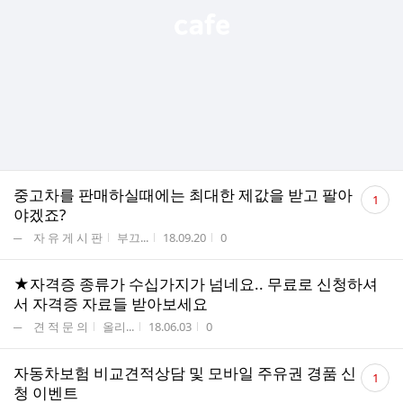
댓
중고차를 판매하실때에는 최대한 제값을 받고 팔아
1
글
야겠죠?
수
게시판명
작성자
작성시간
조회수
─ 자 유 게 시 판
부끄...
18.09.20
0
★자격증 종류가 수십가지가 넘네요.. 무료로 신청하셔
서 자격증 자료들 받아보세요
게시판명
작성자
작성시간
조회수
─ 견 적 문 의
올리...
18.06.03
0
댓
자동차보험 비교견적상담 및 모바일 주유권 경품 신
1
글
청 이벤트