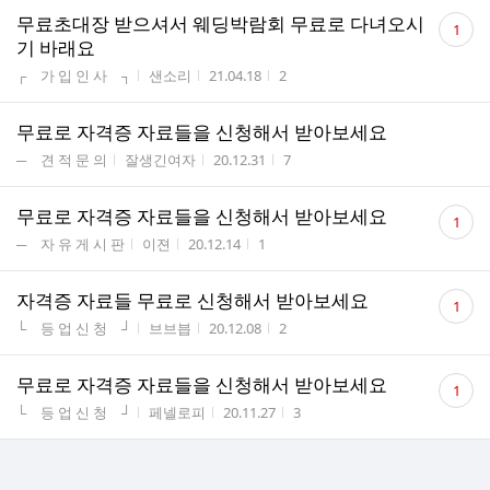
댓
무료초대장 받으셔서 웨딩박람회 무료로 다녀오시
1
글
기 바래요
수
게시판명
작성자
작성시간
조회수
┌ 가 입 인 사 ┐
샌소리
21.04.18
2
무료로 자격증 자료들을 신청해서 받아보세요
게시판명
작성자
작성시간
조회수
─ 견 적 문 의
잘생긴여자
20.12.31
7
댓
무료로 자격증 자료들을 신청해서 받아보세요
1
글
게시판명
작성자
작성시간
조회수
─ 자 유 게 시 판
이젼
20.12.14
1
수
댓
자격증 자료들 무료로 신청해서 받아보세요
1
글
게시판명
작성자
작성시간
조회수
└ 등 업 신 청 ┘
브브븝
20.12.08
2
수
댓
무료로 자격증 자료들을 신청해서 받아보세요
1
글
게시판명
작성자
작성시간
조회수
└ 등 업 신 청 ┘
페넬로피
20.11.27
3
수