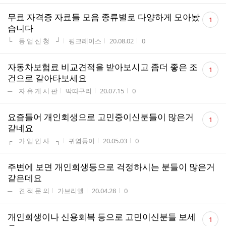
댓
무료 자격증 자료들 모음 종류별로 다양하게 모아놨
1
글
습니다
수
게시판명
작성자
작성시간
조회수
└ 등 업 신 청 ┘
핑크레이스
20.08.02
0
댓
자동차보험료 비교견적을 받아보시고 좀더 좋은 조
1
글
건으로 갈아타보세요
수
게시판명
작성자
작성시간
조회수
─ 자 유 게 시 판
딱따구리
20.07.15
0
댓
요즘들어 개인회생으로 고민중이신분들이 많은거
1
글
같네요
수
게시판명
작성자
작성시간
조회수
┌ 가 입 인 사 ┐
귀염둥이
20.05.03
0
주변에 보면 개인회생등으로 걱정하시는 분들이 많은거
같은데요
게시판명
작성자
작성시간
조회수
─ 견 적 문 의
가브리엘
20.04.28
0
댓
개인회생이나 신용회복 등으로 고민이신분들 보세
1
글