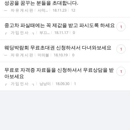
성공을 꿈꾸는 분들을 초대합니다.
게시판명
작성자
작성시간
조회수
─ 자 유 게 시 판
사막...
18.11.23
12
댓
중고차 파실때에는 꼭 제값을 받고 파시도록 하세요
1
글
게시판명
작성자
작성시간
조회수
┌ 가 입 인 사 ┐
부끄...
18.11.17
0
수
댓
웨딩박람회 무료초대권 신청하셔서 다녀와보세요
1
글
게시판명
작성자
작성시간
조회수
─ 자 유 게 시 판
마의볼
18.10.19
0
수
댓
무료로 자격증 자료들을 신청하셔서 무료상담을 받
1
글
아보세요
수
게시판명
작성자
작성시간
조회수
┌ 가 입 인 사 ┐
낭낭이
18.09.30
1