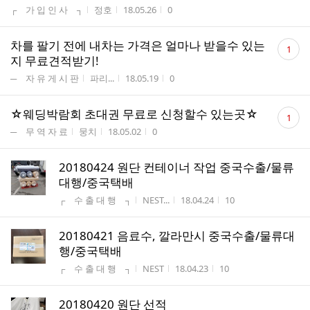
수
게시판명
작성자
작성시간
조회수
┌ 가 입 인 사 ┐
정호
18.05.26
0
댓
차를 팔기 전에 내차는 가격은 얼마나 받을수 있는
1
글
지 무료견적받기!
수
게시판명
작성자
작성시간
조회수
─ 자 유 게 시 판
파리...
18.05.19
0
댓
☆웨딩박람회 초대권 무료로 신청할수 있는곳☆
1
글
게시판명
작성자
작성시간
조회수
─ 무 역 자 료
뭉치
18.05.02
0
수
20180424 원단 컨테이너 작업 중국수출/물류
대행/중국택배
게시판명
작성자
작성시간
조회수
┌ 수 출 대 행 ┐
NEST...
18.04.24
10
20180421 음료수, 깔라만시 중국수출/물류대
행/중국택배
게시판명
작성자
작성시간
조회수
┌ 수 출 대 행 ┐
NEST
18.04.23
10
20180420 원단 선적