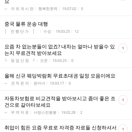
요
수
게시판명
작성자
작성시간
조회수
─ 자 유 게 시 판
행복한호떡
19.07.02
0
중국 물류 운송 대행
게시판명
작성자
작성시간
조회수
│ 진 행 단 가 │
수성
19.03.25
12
댓
요즘 차 없는분들이 없죠? 내차는 얼마나 받을수 있
1
글
는지 무료견적 받아보세요
수
게시판명
작성자
작성시간
조회수
└ 등 업 신 청 ┘
오준
19.03.25
0
올해 신규 웨딩박람회 무료초대권 일정 모음이에요
게시판명
작성자
작성시간
조회수
─ 견 적 문 의
윤마녀
19.03.17
0
댓
자동차보험료 비교견적을 받아보시고 좀더 좋은 조
1
글
건으로 갈아타보세요
수
게시판명
작성자
작성시간
조회수
─ 무 역 자 료
사랑스런봉봉
19.02.28
2
댓
취업이 힘든 요즘 무료로 자격증 자료들 신청하셔서
1
글