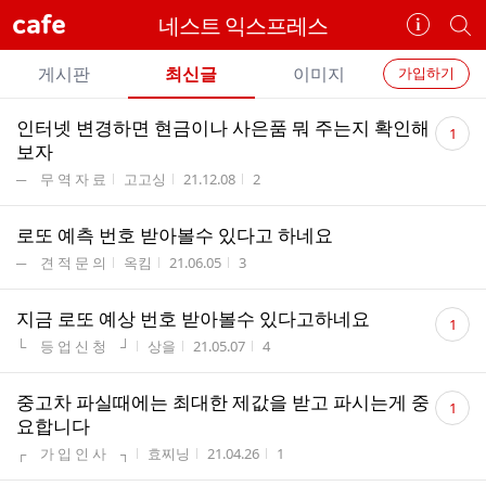
cafe
네스트 익스프레스
카
개
페
별
개
정
카
게시판
최신글
이미지
가입하기
보
별
페
전
전
보
검
댓
인터넷 변경하면 현금이나 사은품 뭐 주는지 확인해
카
1
체
기
색
체
글
보자
페
글
수
글
게시판명
작성자
작성시간
조회수
─ 무 역 자 료
고고싱
21.12.08
2
리
메
스
뉴
로또 예측 번호 받아볼수 있다고 하네요
트
게시판명
작성자
작성시간
조회수
─ 견 적 문 의
옥킴
21.06.05
3
댓
지금 로또 예상 번호 받아볼수 있다고하네요
1
글
게시판명
작성자
작성시간
조회수
└ 등 업 신 청 ┘
상을
21.05.07
4
수
댓
중고차 파실때에는 최대한 제값을 받고 파시는게 중
1
글
요합니다
수
게시판명
작성자
작성시간
조회수
┌ 가 입 인 사 ┐
효찌닝
21.04.26
1