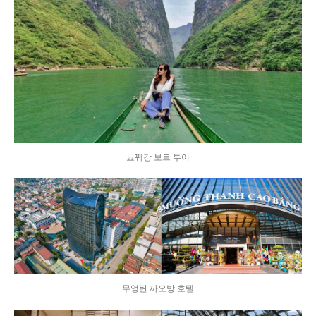
뇨꿰강 보트 투어
무엉탄 까오방 호텔