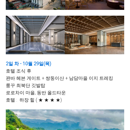
2일 차 - 10월 29일(목)
호텔 조식 후
꽌바 헤븐 게이트 + 쌍둥이산 + 남담마을 이지 트레킹
룽꾸 최북단 깃발탑
로로차이 마을, 동반 올드타운
호텔 :
하장 힐 ( ★ ★ ★ ★)