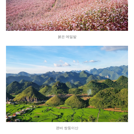
붉은 메밀밭
꽌바 쌍둥이산