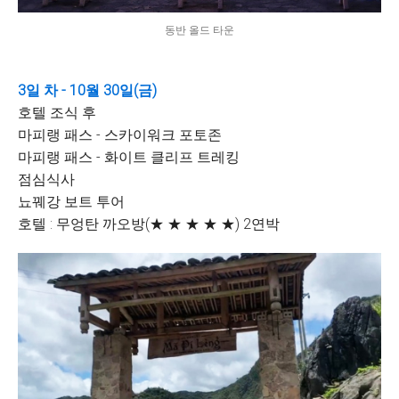
동반 올드 타운
3일 차 - 10월 30일(금)
호텔 조식 후
마피랭 패스 - 스카이워크 포토존
마피랭 패스 - 화이트 클리프 트레킹
점심식사
뇨꿰강 보트 투어
호텔 : 무엉탄 까오방(★ ★ ★ ★ ★) 2연박