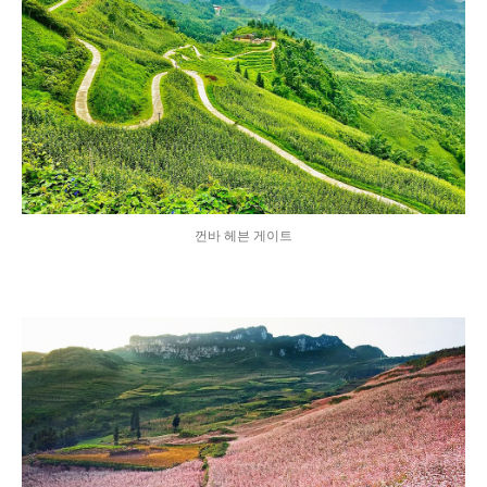
껀바 헤븐 게이트