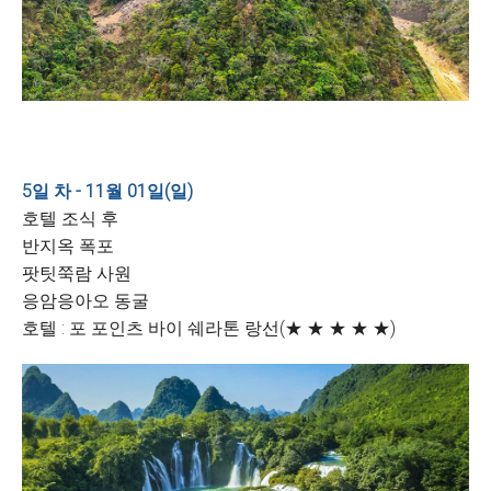
5일 차 - 11월 01일(일)
호텔 조식 후
반지옥 폭포
팟팃쭉람 사원
응암응아오 동굴
호텔 : 포 포인츠 바이 쉐라톤 랑선(★ ★ ★ ★ ★)