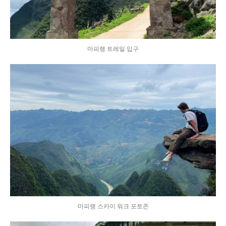
마피랭 트레일 입구
마피랭 스카이 워크 포토존