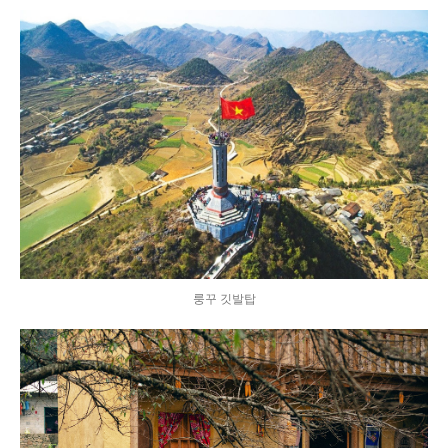
룽꾸 깃발탑