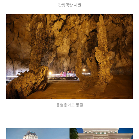
팟팃쭉람 사원
응엄응아오 동굴