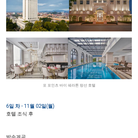
포 포인츠 바이 쉐라톤 랑선 호텔
6일 차 - 11월 02일(월)
호텔 조식 후
박손계곡