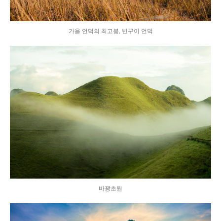
가을 언덕의 최고봉, 빈꾸이 언덕
바꽝초원