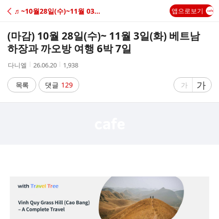
C
♬~10월28일(수)~11월 03일 ◈ 베트남 오지 트레킹 ◈
앱으로보기
A
(마감) 10월 28일(수)~ 11월 3일(화) 베트남
F
하장과 까오방 여행 6박 7일
작
작
조
다니엘
26.06.20
1,938
E
성
성
회
자
시
수
글
가
글
목록
댓글
129
가
간
자
자
크
크
기
기
크
작
게
게