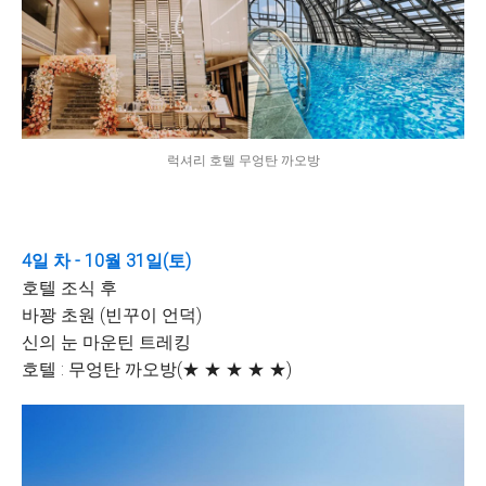
럭셔리 호텔 무엉탄 까오방
4일 차 - 10월 31일(토)
호텔 조식 후
바꽝 초원 (빈꾸이 언덕)
신의 눈 마운틴 트레킹
호텔 : 무엉탄 까오방(★ ★ ★ ★ ★)