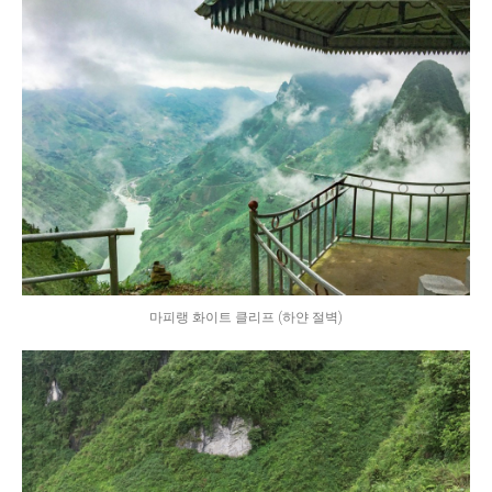
마피랭 화이트 클리프 (하얀 절벽)