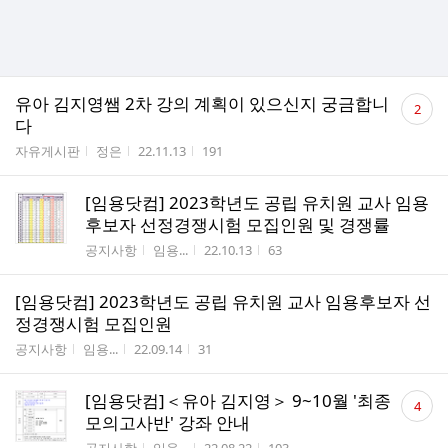
댓
유아 김지영쌤 2차 강의 계획이 있으신지 궁금합니
2
글
다
수
게시판명
작성자
작성시간
조회수
자유게시판
정은
22.11.13
191
[임용닷컴] 2023학년도 공립 유치원 교사 임용
후보자 선정경쟁시험 모집인원 및 경쟁률
게시판명
작성자
작성시간
조회수
공지사항
임용...
22.10.13
63
[임용닷컴] 2023학년도 공립 유치원 교사 임용후보자 선
정경쟁시험 모집인원
게시판명
작성자
작성시간
조회수
공지사항
임용...
22.09.14
31
댓
[임용닷컴]＜유아 김지영＞ 9~10월 '최종
4
글
모의고사반' 강좌 안내
수
게시판명
작성자
작성시간
조회수