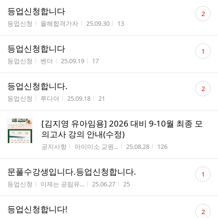
댓
등업신청합니다
2
글
게시판명
작성자
작성시간
조회수
등업신청
올해합격가자
25.09.30
13
수
댓
등업신청합니다
1
글
게시판명
작성자
작성시간
조회수
등업신청
벤더
25.09.19
17
수
댓
등업신청합니다.
2
글
게시판명
작성자
작성시간
조회수
등업신청
루디아
25.09.18
21
수
[김지영 유아임용] 2026 대비 9-10월 최종 모
의고사 강의 안내(수정)
게시판명
작성자
작성시간
조회수
공지사항
아이미소 교원...
25.08.28
126
댓
문풀수강생입니다.등업신청합니다.
1
글
게시판명
작성자
작성시간
조회수
등업신청
이제는 공립유...
25.06.27
25
수
댓
등업신청합니다!
2
글