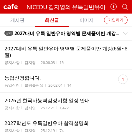
cafe
NICEDU 김지영의 유특일반유아
카
개
페
별
개
정
카
게시판
최신글
이미지
가입하기
보
별
페
전
전
보
검
2027대비 유특 일반유아 영역별 문제풀이반 개강(6월~8월)
공지
카
공지목록 펼치기/접기
체
기
색
체
페
글
글
2027대비 유특 일반유아 영역별 문제풀이반 개강(6월~8
리
메
월)
스
뉴
게시판명
작성자
작성시간
조회수
공지사항
김지영
26.06.03
15
트
댓
등업신청합니다.
1
글
게시판명
작성자
작성시간
조회수
등업신청
블링블링요
26.02.04
14
수
2026년 한국사능력검정시험 일정 안내
게시판명
작성자
작성시간
조회수
공지사항
김지영
25.12.21
1,472
2027학년도 유특일반유아 합격설명회
게시판명
작성자
작성시간
조회수
공지사항
김지영
25.12.19
74