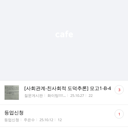
댓
[사회관계-친사회적 도덕추론] 모고1-B-4
3
글
게시판명
작성자
작성시간
조회수
질문게시판
화이팅!!!!...
25.10.27
22
수
댓
등업신청
1
글
게시판명
작성자
작성시간
조회수
등업신청
주은수
25.10.12
12
수