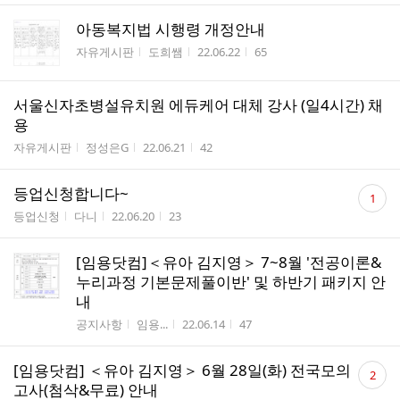
아동복지법 시행령 개정안내
게시판명
작성자
작성시간
조회수
자유게시판
도희쌤
22.06.22
65
서울신자초병설유치원 에듀케어 대체 강사 (일4시간) 채
용
게시판명
작성자
작성시간
조회수
자유게시판
정성은G
22.06.21
42
댓
등업신청합니다~
1
글
게시판명
작성자
작성시간
조회수
등업신청
다니
22.06.20
23
수
[임용닷컴]＜유아 김지영＞ 7~8월 '전공이론&
누리과정 기본문제풀이반' 및 하반기 패키지 안
내
게시판명
작성자
작성시간
조회수
공지사항
임용...
22.06.14
47
댓
[임용닷컴] ＜유아 김지영＞ 6월 28일(화) 전국모의
2
글
고사(첨삭&무료) 안내