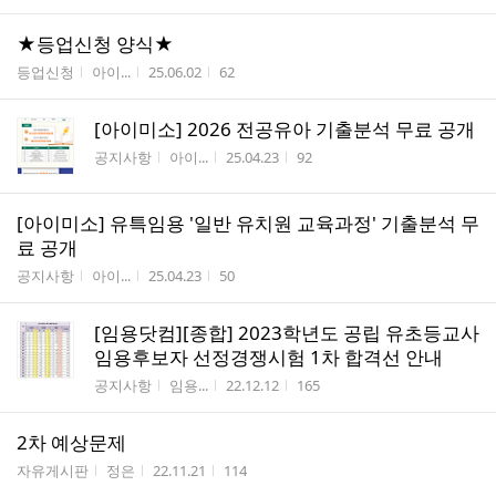
★등업신청 양식★
게시판명
작성자
작성시간
조회수
등업신청
아이...
25.06.02
62
[아이미소] 2026 전공유아 기출분석 무료 공개
게시판명
작성자
작성시간
조회수
공지사항
아이...
25.04.23
92
[아이미소] 유특임용 '일반 유치원 교육과정' 기출분석 무
료 공개
게시판명
작성자
작성시간
조회수
공지사항
아이...
25.04.23
50
[임용닷컴][종합] 2023학년도 공립 유초등교사
임용후보자 선정경쟁시험 1차 합격선 안내
게시판명
작성자
작성시간
조회수
공지사항
임용...
22.12.12
165
2차 예상문제
게시판명
작성자
작성시간
조회수
자유게시판
정은
22.11.21
114