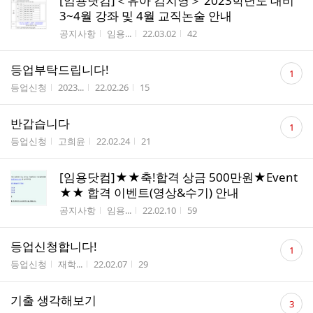
[임용닷컴]＜유아 김지영＞ 2023학년도 대비
3~4월 강좌 및 4월 교직논술 안내
게시판명
작성자
작성시간
조회수
공지사항
임용...
22.03.02
42
댓
등업부탁드립니다!
1
글
게시판명
작성자
작성시간
조회수
등업신청
2023...
22.02.26
15
수
댓
반갑습니다
1
글
게시판명
작성자
작성시간
조회수
등업신청
고희윤
22.02.24
21
수
[임용닷컴]★★축!합격 상금 500만원★Event
★★ 합격 이벤트(영상&수기) 안내
게시판명
작성자
작성시간
조회수
공지사항
임용...
22.02.10
59
댓
등업신청합니다!
1
글
게시판명
작성자
작성시간
조회수
등업신청
재학...
22.02.07
29
수
댓
기출 생각해보기
3
글