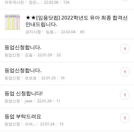
게시판명
작성자
작성시간
조회수
자유게시판
정은...
22.02.06
124
수
★★[임용닷컴] 2022학년도 유아 최종 합격선
안내드립니다.
게시판명
작성자
작성시간
조회수
공지사항
임용...
22.02.04
65
댓
등업신청합니다.
1
글
게시판명
작성자
작성시간
조회수
등업신청
김솔
22.01.29
22
수
댓
등업신청합니다.
1
글
게시판명
작성자
작성시간
조회수
등업신청
초보샘
22.01.25
16
수
댓
등업 신청합니다!
1
글
게시판명
작성자
작성시간
조회수
등업신청
Jaee
22.01.24
11
수
댓
등업 부탁드려요
1
글
게시판명
작성자
작성시간
조회수
등업신청
슈퍼...
22.01.24
15
수