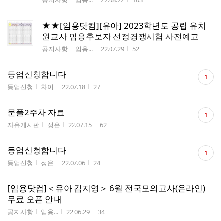
공지사항
임용...
22.08.22
103
★★[임용닷컴][유아] 2023학년도 공립 유치
원교사 임용후보자 선정경쟁시험 사전예고
게시판명
작성자
작성시간
조회수
공지사항
임용...
22.07.29
52
댓
등업신청합니다
1
글
게시판명
작성자
작성시간
조회수
등업신청
차이
22.07.18
27
수
댓
문풀2주차 자료
1
글
게시판명
작성자
작성시간
조회수
자유게시판
정은
22.07.15
62
수
댓
등업신청합니다
1
글
게시판명
작성자
작성시간
조회수
등업신청
정은
22.07.06
24
수
[임용닷컴]＜유아 김지영＞ 6월 전국모의고사(온라인)
무료 오픈 안내
게시판명
작성자
작성시간
조회수
공지사항
임용...
22.06.29
34