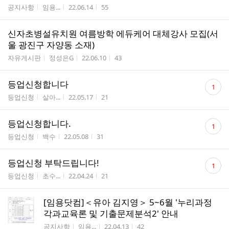
수
게시판명
작성자
작성시간
조회수
공지사항
임용...
22.06.14
55
신자초병설유치원 여름방학 에듀케어 대체강사 모집(서
울 광진구 자양동 소재)
게시판명
작성자
작성시간
조회수
자유게시판
정성은G
22.06.10
43
댓
등업신청합니다
1
글
게시판명
작성자
작성시간
조회수
등업신청
살아...
22.05.17
21
수
댓
등업신청합니다.
1
글
게시판명
작성자
작성시간
조회수
등업신청
백수
22.05.08
31
수
댓
등업신청 부탁드립니다!
1
글
게시판명
작성자
작성시간
조회수
등업신청
초수...
22.04.24
21
수
[임용닷컴]＜유아 김지영＞ 5~6월 '누리과정
각과교육론 및 기출문제분석2' 안내
게시판명
작성자
작성시간
조회수
공지사항
임용...
22.04.13
42