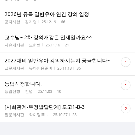
2026년 유특 일반유아 연간 강의 일정
게시판명
작성자
작성시간
조회수
공지사항
김지영
25.12.19
66
교수님~ 2차 강의개강은 언제일까요^^
게시판명
작성자
작성시간
조회수
자유게시판
도희쌤
25.11.16
21
댓
2027대비 일반유아 강의하시는지 궁금합니다~
1
글
게시판명
작성자
작성시간
조회수
질문게시판
유아임용준비
25.11.13
36
수
댓
등업신청합니다.
1
글
게시판명
작성자
작성시간
조회수
등업신청
전념
25.11.03
10
수
댓
[사회관계-우정발달단계] 모고1-B-3
2
글
게시판명
작성자
작성시간
조회수
질문게시판
화이팅!!!!...
25.10.27
23
수