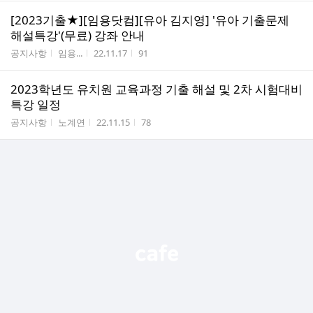
[2023기출★][임용닷컴][유아 김지영] '유아 기출문제
해설특강'(무료) 강좌 안내
게시판명
작성자
작성시간
조회수
공지사항
임용...
22.11.17
91
2023학년도 유치원 교육과정 기출 해설 및 2차 시험대비
특강 일정
게시판명
작성자
작성시간
조회수
공지사항
노계연
22.11.15
78