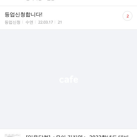
댓
등업신청합니다!
2
글
게시판명
작성자
작성시간
조회수
등업신청
수연
22.03.17
21
수