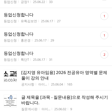
게시판명
작성자
작성시간
조회수
등업신청
긍정1
25.06.22
33
수
댓
등업신청합니다
1
글
게시판명
작성자
작성시간
조회수
등업신청
유특김보연
25.06.17
27
수
댓
등업신청합니다
1
글
게시판명
작성자
작성시간
조회수
등업신청
홍은경
25.06.17
29
수
댓
등업신청합니다
2
글
게시판명
작성자
작성시간
조회수
등업신청
특단T
25.06.17
31
수
[김지영 유아임용] 2026 전공유아 영역별 문제
풀이 강의 안내
게시판명
작성자
작성시간
조회수
공지사항
아이...
25.06.04
165
글 제목을 [과목 - 질문내용]으로 작성해 주시기
바랍니다.
게시판명
작성자
작성시간
조회수
질문게시판
아이...
25.06.02
9