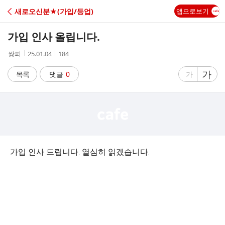
C
새로오신분★(가입/등업)
앱으로보기
A
가입 인사 올립니다.
F
작
작
조
쌍피
25.01.04
184
성
성
회
E
자
시
수
글
가
글
목록
댓글
0
가
간
자
자
크
크
기
기
크
작
게
게
가입 인사 드립니다. 열심히 읽겠습니다.