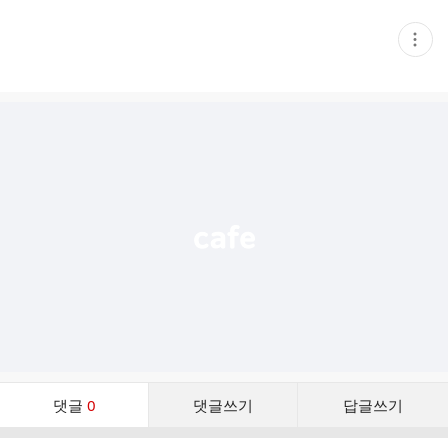
현
재
게
시
글
추
가
기
능
열
기
댓
댓글
0
댓글쓰기
답글쓰기
글
댓