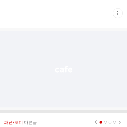
현
재
게
시
글
추
가
기
능
열
기
패션/코디
다른글
현재페이지 1
2
3
4