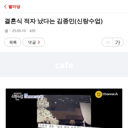
C
별마당
A
결혼식 적자 났다는 김종민(신랑수업)
F
작
작
조
별
25.05.10
435
성
성
회
E
자
시
수
글
가
글
목록
댓글
3
가
간
자
자
크
크
기
기
크
작
게
게