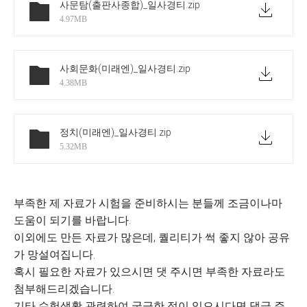
사문탐(출판사종합)_일사경티
.zip
4.97MB
사회문화(미래엔)_일사경티
.zip
4.38MB
정치(미래엔)_일사경티
.zip
5.32MB
부족한 제 자료가 시험을 준비하시는 분들께 조금이나마
도움이 되기를 바랍니다.
이외에도 만든 자료가 많은데, 퀄리티가 썩 좋지 않아 공유
가 망설여집니다.
혹시 필요한 자료가 있으시면 댓 주시면 부족한 자료라도
첨부해드리겠습니다.
기타 수험생활 관련하여 궁금한 점이 있으시다면 댓글 주