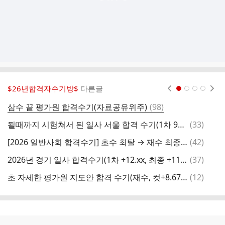
$26년합격자수기방$
다른글
현재페이지 1
2
3
4
댓
삼수 끝 평가원 합격수기(자료공유위주)
(
98
)
글
댓
될때까지 시험쳐서 된 일사 서울 합격 수기(1차 90, 2차 95.570)+1 ,2차 복기 포함
(
33
)
글
댓
[2026 일반사회 합격수기] 초수 최탈 → 재수 최종합격/ 1차(90점대)/컷플 +10이상
(
42
)
글
댓
2026년 경기 일사 합격수기(1차 +12.xx, 최종 +11.xx)
(
37
)
2
글
댓
초 자세한 평가원 지도안 합격 수기(재수, 컷+8.67, 실연 -0.5)
(
12
)
글