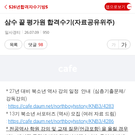
C
$26년합격자수기방$
앱으로보기
A
삼수 끝 평가원 합격수기(자료공유위주)
F
작
작
조
일사경티
26.07.09
950
성
성
회
E
자
시
수
글
가
글
목록
댓글
98
가
간
자
자
크
크
기
기
크
작
게
게
* 27년 대비 북소년 역사 강의 일정 안내 (심층기출문제/
강독강의)
:
https://cafe.daum.net/northboyhistory/KNB3/4283
* 13기 북소년 서포터즈 (역사) 모집 (여러 자료 드림)
:
https://cafe.daum.net/northboyhistory/KNB3/4286
* 전공역사 학원 강의 및 교재 질문(언급포함) 을 올릴 경우